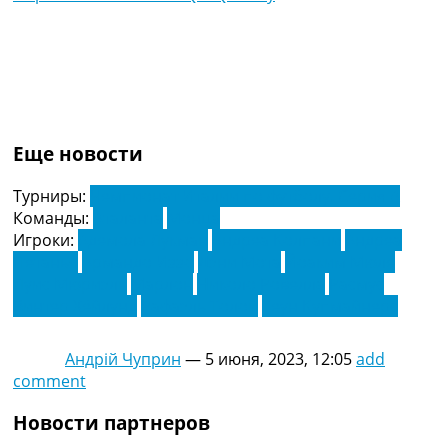
Еще новости
Турниры:
Чемпионат Италии по футболу. Серия А
Команды:
Аталанта
Монца
Игроки:
Адемола Лукман
Андреа Колпани
Андреа
Петанья
Армандо Иззо
Дэни Мота
Йоаким Мюле
Луис Мюриэль
Марлон
Николо Ровелла
Расмус
Винтер Хёйлунд
Рафаэль Толой
Теун Купмайнерс
Андрій Чуприн
—
5 июня, 2023, 12:05
add
comment
Новости партнеров