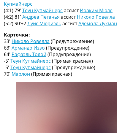
Рейтинг ФИФА
Купмайнерс
ТВ программа
(4:1) 79′
Теун Купмайнерс
ассист
Йоаким Мюле
(4:2) 81′
Андреа Петанья
ассист
Николо Ровелла
RU
(5:2) 90’+2
Луис Мюриэль
ассист
Адемола Лукман
UA
Карточки:
Categories
33′
Николо Ровелла
(Предупреждение)
63′
Армандо Иззо
(Предупреждение)
Главная
64′
Рафаэль Толой
(Предупреждение)
Новости футбола
-5′
Теун Купмайнерс
(Прямая красная)
Видео
-5′
Теун Купмайнерс
(Предупреждение)
Трансферы
70′
Марлон
(Прямая красная)
Новости футбола Украины
Последние комментарии
Конкурс прогнозов
Логин
Рейтинги
Правила
Коллективный прогноз
Турниры
Чемпионат Мира