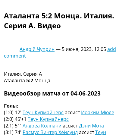
Коллективный прогноз
Турниры
Аталанта 5:2 Монца. Италия.
Чемпионат Мира
Серия A. Видео
Украина. Премьер-Лига
Украина. Первая Лига
Лига Чемпионов
Англия. Премьер Лига
Андрій Чуприн
—
5 июня, 2023, 12:05
add
Испания. Ла Лига
comment
Другие Турниры >>>
Таблицы
Таблицы групп Чемпионата Мира
Италия. Серия A
Украина. Премьер-Лига
Аталанта
5:2
Монца
Украина. Первая Лига
Лига Чемпионов. Таблицы групп
Видеообзор матча от 04-06-2023
Англия. Премьер-Лига
Испания. Ла Лига
Голы:
Все таблицы >>>
(1:0) 12′
Теун Купмайнерс
ассист
Йоаким Мюле
Рейтинги
(2:0) 45’+1
Теун Купмайнерс
Рейтинг стран УЕФА
(2:1) 51′
Андреа Колпани
ассист
Дэни Мота
Рейтинг клубов УЕФА
(3:1) 74′
Расмус Винтер Хёйлунд
ассист
Теун