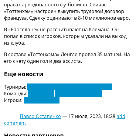
Рейтинг ФИФА
правах арендованного футболиста. Сейчас
ТВ программа
«Тоттенхэм» настроен выкупить трудовой договор
француза. Сделку оценивают в 8-10 миллионов евро.
RU
UA
В «Барселоне» не рассчитывают на Клемана. Он
попал в список игроков, которым указали на выход
Categories
из клуба.
Главная
В составе «Тоттенхэма» Ленгле провел 35 матчей. На
Новости футбола
его счету один гол и два ассиста.
Видео
Еще новости
Трансферы
Новости футбола Украины
Турниры:
Чемпионат Англии по футболу. АПЛ
Последние комментарии
Команды:
Барселона
Тоттенхэм Хотспурс
Конкурс прогнозов
Игроки:
Клеман Ленгле
Логин
Рейтинги
Правила
Павло Остапенко
—
17 июля, 2023, 18:28
add
Коллективный прогноз
comment
Турниры
Чемпионат Мира
Новости партнеров