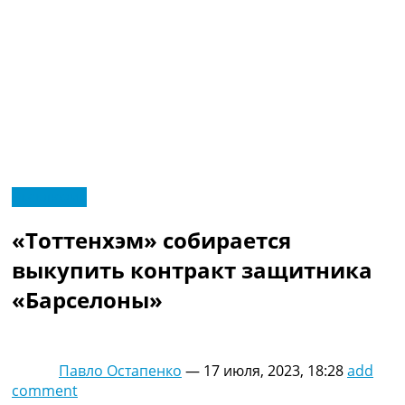
RU
Эксклюзив
UA
Главная
Меню
«Тоттенхэм» собирается
Новости футбола
Видео
выкупить контракт защитника
Трансферы
«Барселоны»
Новости футбола Украины
Последние комментарии
Конкурс прогнозов
Логин
Павло Остапенко
—
17 июля, 2023, 18:28
add
Рейтинги
comment
Правила