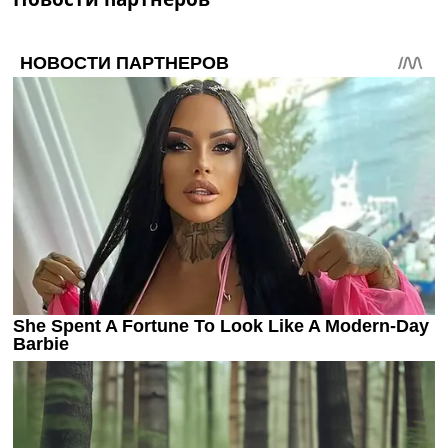
Украина. Премьер-Лига
Украина. Первая Лига
Лига Чемпионов
Англия. Премьер Лига
Испания. Ла Лига
Другие Турниры >>>
Таблицы
Таблицы групп Чемпионата Мира
Украина. Премьер-Лига
Украина. Первая Лига
Лига Чемпионов. Таблицы групп
Англия. Премьер-Лига
Испания. Ла Лига
Все таблицы >>>
Рейтинги
Рейтинг стран УЕФА
Рейтинг клубов УЕФА
Рейтинг ФИФА
ТВ программа