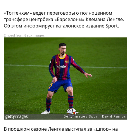
Коллективный прогноз
Турниры
«Тоттенхэм» ведет переговоры о полноценном
Чемпионат Мира
трансфере центрбека «Барселоны» Клемана Ленгле.
Украина. Премьер-Лига
Об этом информирует каталонское издание Sport.
Украина. Первая Лига
Embed from Getty Images
Лига Чемпионов
Англия. Премьер Лига
Испания. Ла Лига
Другие Турниры >>>
Таблицы
Таблицы групп Чемпионата Мира
Украина. Премьер-Лига
Украина. Первая Лига
Лига Чемпионов. Таблицы групп
Англия. Премьер-Лига
Испания. Ла Лига
Все таблицы >>>
Рейтинги
Рейтинг стран УЕФА
Рейтинг клубов УЕФА
В прошлом сезоне Ленгле выступал за «шпор» на