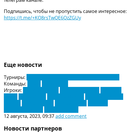
телеграм канале.
Подпишись, чтобы не пропустить самое интересное:
https://t.me/+KO8rsTwQE6QzZGUy
Еще новости
Турниры:
Чемпионат Португалии. Примейра Лига
Команды:
Брага
Фамаликао
Игроки:
Альваро Джало
Густаво Ассунсао
Джондер
Кадис
Зайду Юсуф
Кристиан Борха
Луис Лусио Рейс
Хуниор
Оскар Аранда
Рикардо Орта
Риччели
Родриго Залазар
Сердар Саатчи
12 августа, 2023, 09:37
add comment
Новости партнеров