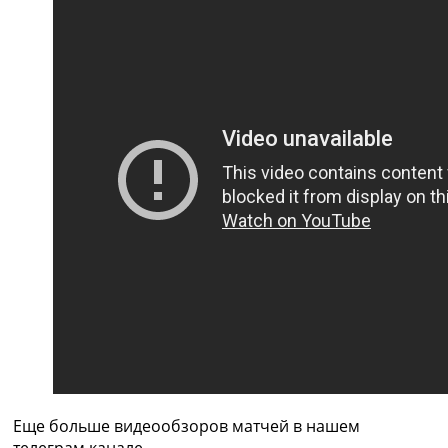
Украина. Премьер-Лига
Украина. Первая Лига
Лига Чемпионов
Англия. Премьер Лига
Испания. Ла Лига
Другие Турниры >>>
Таблицы
Таблицы групп Чемпионата Мира
Украина. Премьер-Лига
Украина. Первая Лига
Лига Чемпионов. Таблицы групп
Англия. Премьер-Лига
Испания. Ла Лига
Все таблицы >>>
Рейтинги
Рейтинг стран УЕФА
Рейтинг клубов УЕФА
Рейтинг ФИФА
ТВ программа
Еще больше видеообзоров матчей в нашем