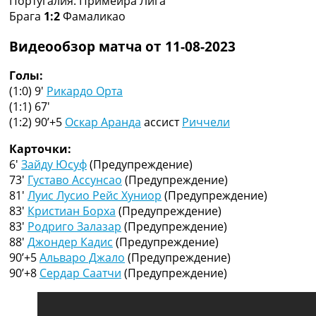
Португалия. Примейра Лига
Рейтинг ФИФА
Брага
1:2
Фамаликао
ТВ программа
Видеообзор матча от 11-08-2023
RU
UA
Голы:
(1:0) 9′
Рикардо Орта
Categories
(1:1) 67′
(1:2) 90’+5
Оскар Аранда
ассист
Риччели
Главная
Новости футбола
Карточки:
Видео
6′
Зайду Юсуф
(Предупреждение)
Трансферы
73′
Густаво Ассунсао
(Предупреждение)
Новости футбола Украины
81′
Луис Лусио Рейс Хуниор
(Предупреждение)
Последние комментарии
83′
Кристиан Борха
(Предупреждение)
Конкурс прогнозов
83′
Родриго Залазар
(Предупреждение)
Логин
88′
Джондер Кадис
(Предупреждение)
Рейтинги
90’+5
Альваро Джало
(Предупреждение)
Правила
90’+8
Сердар Саатчи
(Предупреждение)
Коллективный прогноз
Турниры
Чемпионат Мира