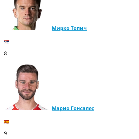
Мирко Топич
8
Марио Гонсалес
9