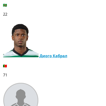
22
Диого Кабрал
71