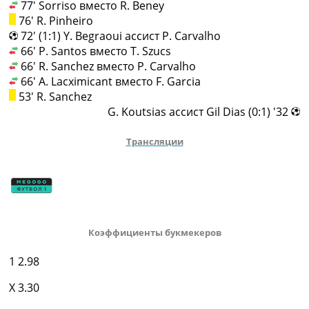
77' Sorriso вместо R. Beney
76' R. Pinheiro
72' (1:1) Y. Begraoui ассист P. Carvalho
66' P. Santos вместо T. Szucs
66' R. Sanchez вместо P. Carvalho
66' A. Lacximicant вместо F. Garcia
53' R. Sanchez
32' (0:1) G. Koutsias ассист Gil Dias
Трансляции
Коэффициенты букмекеров
1
2.98
X
3.30