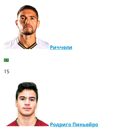
Риччели
15
Родриго Пиньейро