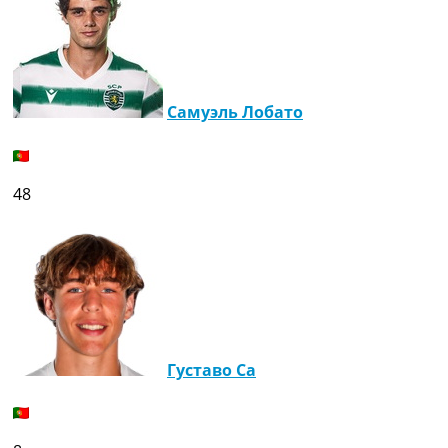
Самуэль Лобато
48
Густаво Са