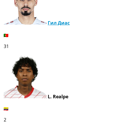
Гил Диас
31
L. Realpe
2