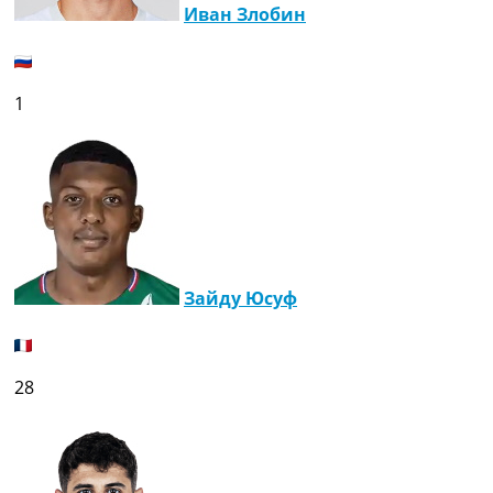
Иван Злобин
Украина. Премьер-Лига
Украина. Первая Лига
Лига Чемпионов
Англия. Премьер Лига
1
Испания. Ла Лига
Другие Турниры >>>
Таблицы
Таблицы групп Чемпионата Мира
Украина. Премьер-Лига
Украина. Первая Лига
Лига Чемпионов. Таблицы групп
Англия. Премьер-Лига
Зайду Юсуф
Испания. Ла Лига
Все таблицы >>>
Рейтинги
Рейтинг стран УЕФА
28
Рейтинг клубов УЕФА
Рейтинг ФИФА
ТВ программа