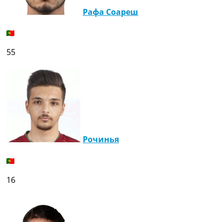
Рафа Соареш
55
Рочинья
16