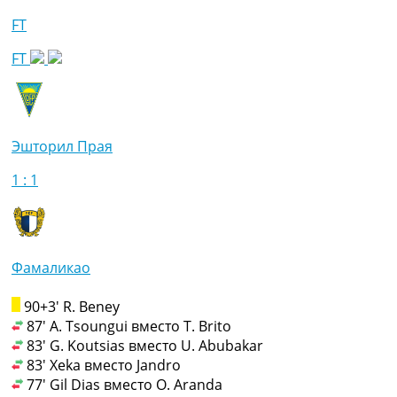
FT
FT
Эшторил Прая
1 : 1
Фамаликао
90+3' R. Beney
87' A. Tsoungui вместо T. Brito
83' G. Koutsias вместо U. Abubakar
83' Xeka вместо Jandro
77' Gil Dias вместо O. Aranda