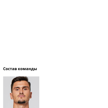
Рейтинг ФИФА
ТВ программа
RU
UA
Categories
Главная
Новости футбола
Видео
Трансферы
Новости футбола Украины
Состав команды
Последние комментарии
Конкурс прогнозов
Логин
Рейтинги
Правила
Коллективный прогноз
Турниры
Чемпионат Мира