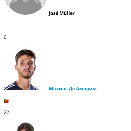
José Müller
0
Матиас Де Аморим
22