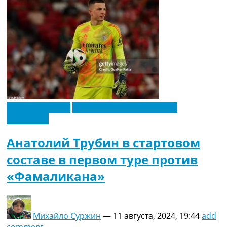
Другие турниры
Новости футбола Украины
Эксклюзив
Анатолий Трубин в стартовом
составе в первом туре против
«Фамаликана»
Михайло Суржин
—
11 августа, 2024, 19:44
add