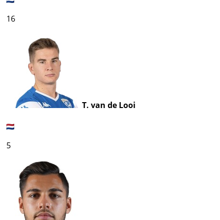
16
T. van de Looi
5