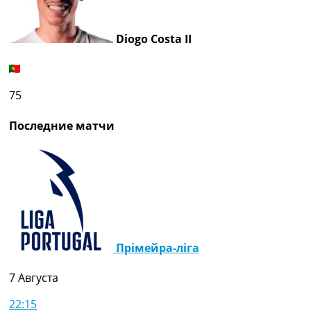
Diogo Costa II
75
Последние матчи
Прімейра-ліга
7 Августа
22:15