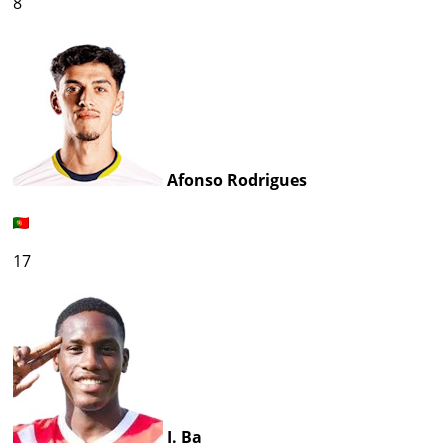
8
Afonso Rodrigues
17
I. Ba