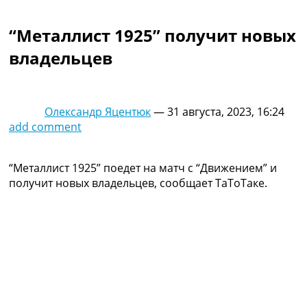
Коллективный прогноз
Турниры
“Металлист 1925” получит новых
Чемпионат Мира
владельцев
Украина. Премьер-Лига
Украина. Первая Лига
Лига Чемпионов
Англия. Премьер Лига
Олександр Яцентюк
—
31 августа, 2023, 16:24
Испания. Ла Лига
add comment
Другие Турниры >>>
Таблицы
Таблицы групп Чемпионата Мира
“Металлист 1925” поедет на матч с “Движением” и
Украина. Премьер-Лига
получит новых владельцев, сообщает ТаТоТаке.
Украина. Первая Лига
Лига Чемпионов. Таблицы групп
Англия. Премьер-Лига
Испания. Ла Лига
Все таблицы >>>
Рейтинги
Рейтинг стран УЕФА
Рейтинг клубов УЕФА