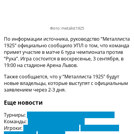
Украина. Премьер-Лига
Украина. Первая Лига
Лига Чемпионов
Англия. Премьер Лига
Фото: metalist1925
Испания. Ла Лига
Другие Турниры >>>
По информации источника, руководство “Металлиста
Таблицы
1925” официально сообщило УПЛ о том, что команда
Таблицы групп Чемпионата Мира
примет участие в матче 6 тура чемпионата против
Украина. Премьер-Лига
“Руха”. Игра состоится в воскресенье, 3 сентября, в
Украина. Первая Лига
19:00 на стадионе Арена Львов.
Лига Чемпионов. Таблицы групп
Также сообщается, что у “Металлиста 1925” будут
Англия. Премьер-Лига
новые владельцы, которые выступят с официальным
Испания. Ла Лига
заявлением через 2-3 дня.
Все таблицы >>>
Рейтинги
Еще новости
Рейтинг стран УЕФА
Рейтинг клубов УЕФА
Турниры:
Чемпионат Украины по футболу. УПЛ
Рейтинг ФИФА
Команды:
Металлист 1925 Харьков
ТВ программа
Игроки:
Андрей Юрьевич Чирук
Евгений Гальчук