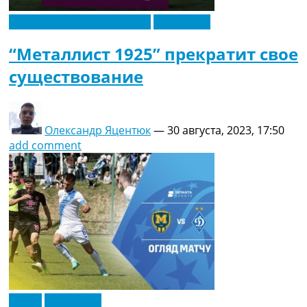
Новости футбола Украины
Эксклюзив
“Металлист 1925” прекратит свое
существование
Олександр Яцентюк
—
30 августа, 2023, 17:50
add comment
Видео
Эксклюзив