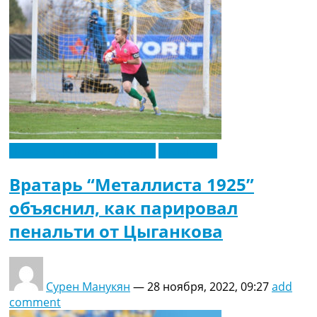
Новости футбола Украины
Эксклюзив
Вратарь “Металлиста 1925”
объяснил, как парировал
пенальти от Цыганкова
Сурен Манукян
—
28 ноября, 2022, 09:27
add
comment