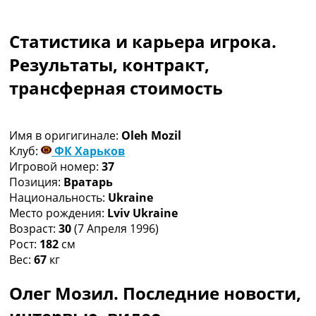
Коллективный прогноз
Турниры
Статистика и карьера игрока.
Чемпионат Мира
Украина. Премьер-Лига
Результаты, контракт,
Украина. Первая Лига
трансферная стоимость
Лига Чемпионов
Англия. Премьер Лига
Испания. Ла Лига
Имя в оригигинале:
Oleh Mozil
Другие Турниры >>>
Клуб:
ФК Харьков
Таблицы
Игровой номер:
37
Таблицы групп Чемпионата Мира
Позиция:
Вратарь
Украина. Премьер-Лига
Национальность:
Ukraine
Украина. Первая Лига
Место рождения:
Lviv Ukraine
Лига Чемпионов. Таблицы групп
Возраст:
30
(7 Апреля 1996)
Англия. Премьер-Лига
Рост:
182
см
Испания. Ла Лига
Вес:
67
кг
Все таблицы >>>
Рейтинги
Олег Мозил. Последние новости,
Рейтинг стран УЕФА
Рейтинг клубов УЕФА