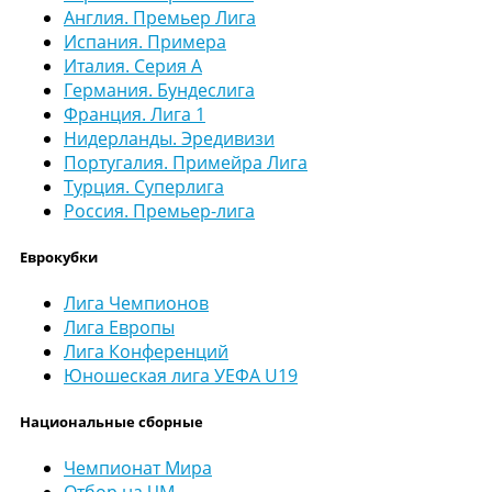
Англия. Премьер Лига
Испания. Примера
Италия. Серия А
Германия. Бундеслига
Франция. Лига 1
Нидерланды. Эредивизи
Португалия. Примейра Лига
Турция. Суперлига
Россия. Премьер-лига
Еврокубки
Лига Чемпионов
Лига Европы
Лига Конференций
Юношеская лига УЕФА U19
Национальные сборные
Чемпионат Мира