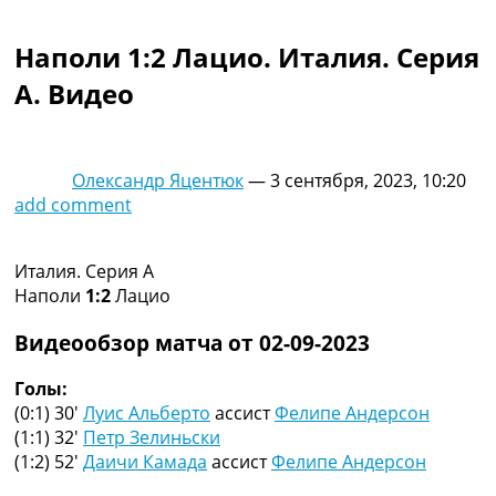
Коллективный прогноз
Турниры
Наполи 1:2 Лацио. Италия. Серия
Чемпионат Мира
A. Видео
Украина. Премьер-Лига
Украина. Первая Лига
Лига Чемпионов
Англия. Премьер Лига
Олександр Яцентюк
—
3 сентября, 2023, 10:20
Испания. Ла Лига
add comment
Другие Турниры >>>
Таблицы
Таблицы групп Чемпионата Мира
Италия. Серия A
Украина. Премьер-Лига
Наполи
1:2
Лацио
Украина. Первая Лига
Лига Чемпионов. Таблицы групп
Видеообзор матча от 02-09-2023
Англия. Премьер-Лига
Испания. Ла Лига
Голы:
Все таблицы >>>
(0:1) 30′
Луис Альберто
ассист
Фелипе Андерсон
Рейтинги
(1:1) 32′
Петр Зелиньски
Рейтинг стран УЕФА
(1:2) 52′
Даичи Камада
ассист
Фелипе Андерсон
Рейтинг клубов УЕФА