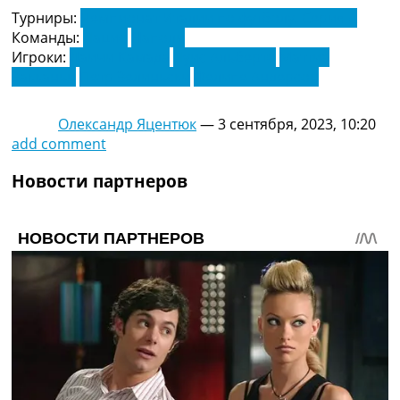
Турниры:
Чемпионат Италии по футболу. Серия А
Команды:
Лацио
Наполи
Игроки:
Даичи Камада
Луис Альберто
Маттиа
Закканьи
Петр Зелиньски
Фелипе Андерсон
Олександр Яцентюк
—
3 сентября, 2023, 10:20
add comment
Новости партнеров