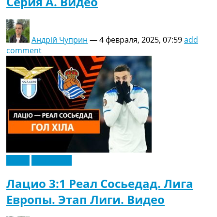
Серия A. Видео
Андрій Чуприн
—
4 февраля, 2025, 07:59
add
comment
Видео
Эксклюзив
Лацио 3:1 Реал Сосьедад. Лига
Европы. Этап Лиги. Видео