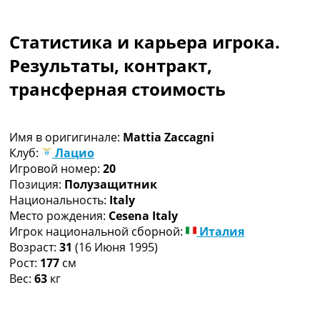
Коллективный прогноз
Турниры
Статистика и карьера игрока.
Чемпионат Мира
Украина. Премьер-Лига
Результаты, контракт,
Украина. Первая Лига
трансферная стоимость
Лига Чемпионов
Англия. Премьер Лига
Испания. Ла Лига
Имя в оригигинале:
Mattia Zaccagni
Другие Турниры >>>
Клуб:
Лацио
Таблицы
Игровой номер:
20
Таблицы групп Чемпионата Мира
Позиция:
Полузащитник
Украина. Премьер-Лига
Национальность:
Italy
Украина. Первая Лига
Место рождения:
Cesena Italy
Лига Чемпионов. Таблицы групп
Игрок национальной сборной:
Италия
Англия. Премьер-Лига
Возраст:
31
(16 Июня 1995)
Испания. Ла Лига
Рост:
177
см
Все таблицы >>>
Вес:
63
кг
Рейтинги
Рейтинг стран УЕФА
Рейтинг клубов УЕФА