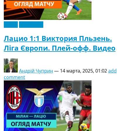
Видео
Эксклюзив
Лацио 1:1 Виктория Пльзень.
Ліга Європи. Плей-офф. Видео
Андрій Чуприн
—
14 марта, 2025, 01:02
add
comment