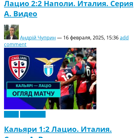
Лацио 2:2 Наполи. Италия. Серия
A. Видео
Андрій Чуприн
—
16 февраля, 2025, 15:36
add
comment
Видео
Эксклюзив
Кальяри 1:2 Лацио. Италия.