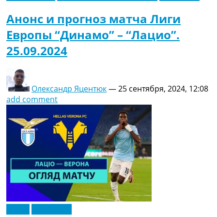
Анонс и прогноз матча Лиги
Европы “Динамо” – “Лацио”.
25.09.2024
Олександр Яцентюк
—
25 сентября, 2024, 12:08
add comment
Видео
Эксклюзив