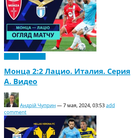
Видео
Эксклюзив
Монца 2:2 Лацио. Италия. Серия
A. Видео
Андрій Чуприн
—
7 мая, 2024, 03:53
add
comment