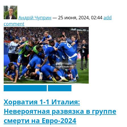
Андрій Чуприн
—
25 июня, 2024, 02:44
add
comment
Чемпионат Европы
Эксклюзив
Хорватия 1-1 Италия:
Невероятная развязка в группе
смерти на Евро-2024