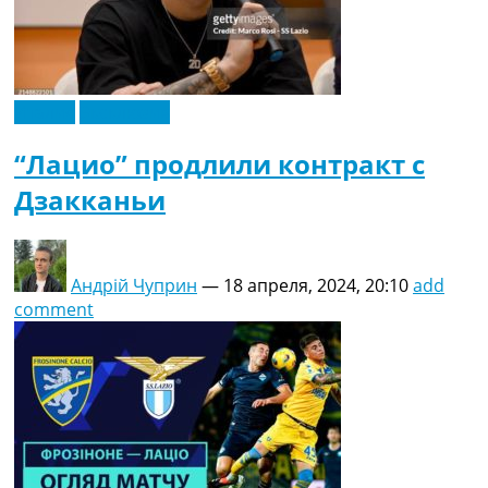
Италия
Эксклюзив
“Лацио” продлили контракт с
Дзакканьи
Андрій Чуприн
—
18 апреля, 2024, 20:10
add
comment