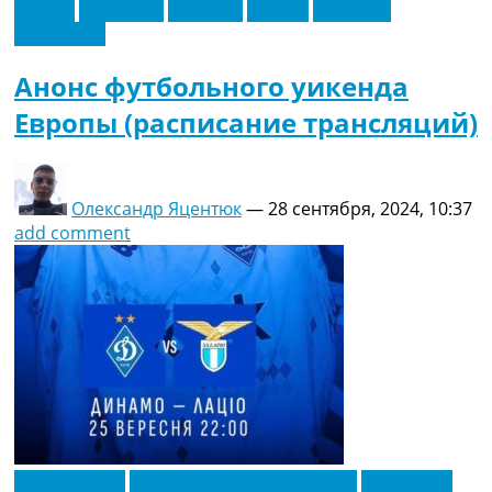
Англия
Германия
Испания
Италия
Франция
Эксклюзив
Анонс футбольного уикенда
Европы (расписание трансляций)
Олександр Яцентюк
—
28 сентября, 2024, 10:37
add comment
Лига Европы
Новости футбола Украины
Эксклюзив