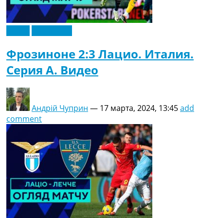
Видео
Эксклюзив
Фрозиноне 2:3 Лацио. Италия.
Серия A. Видео
Андрій Чуприн
—
17 марта, 2024, 13:45
add
comment