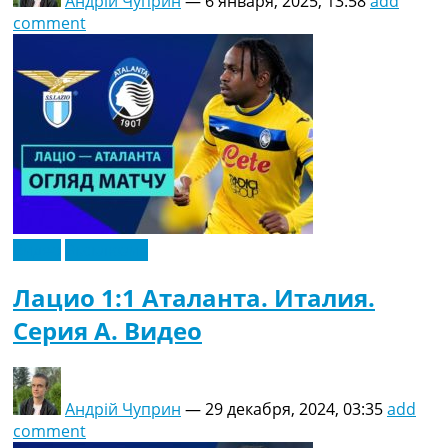
Андрій Чуприн
—
6 января, 2025, 13:58
add
comment
Видео
Эксклюзив
Лацио 1:1 Аталанта. Италия.
Серия A. Видео
Андрій Чуприн
—
29 декабря, 2024, 03:35
add
comment