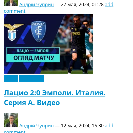
Андрій Чуприн
—
27 мая, 2024, 01:28
add
comment
Видео
Эксклюзив
Лацио 2:0 Эмполи. Италия.
Серия A. Видео
Андрій Чуприн
—
12 мая, 2024, 16:30
add
comment