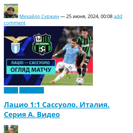
Михайло Суржин
—
25 июня, 2024, 00:08
add
comment
Видео
Эксклюзив
Лацио 1:1 Сассуоло. Италия.
Серия A. Видео