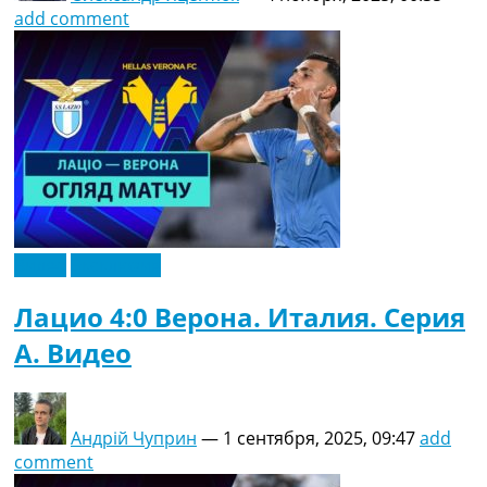
add comment
Видео
Эксклюзив
Лацио 4:0 Верона. Италия. Серия
A. Видео
Андрій Чуприн
—
1 сентября, 2025, 09:47
add
comment