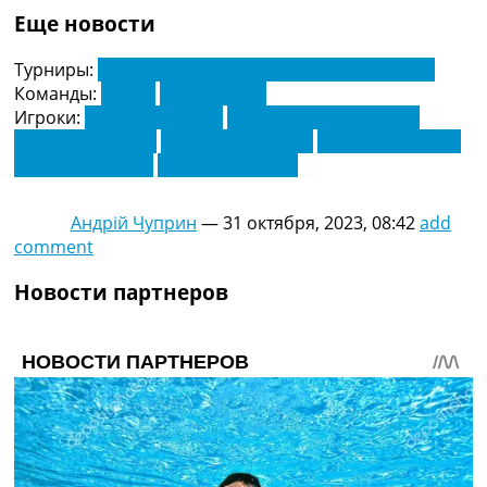
Еще новости
Турниры:
Чемпионат Италии по футболу. Серия А
Команды:
Лацио
Фиорентина
Игроки:
Альфред Дункан
Джакомо Бонавентура
Джонатан Иконе
Мануэль Лаццари
Маттиа Закканьи
Николо Ровелла
Чиро Иммобиле
Андрій Чуприн
—
31 октября, 2023, 08:42
add
comment
Новости партнеров