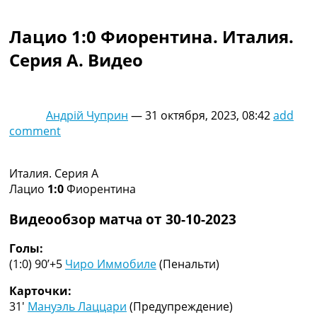
Коллективный прогноз
Турниры
Лацио 1:0 Фиорентина. Италия.
Чемпионат Мира
Серия A. Видео
Украина. Премьер-Лига
Украина. Первая Лига
Лига Чемпионов
Англия. Премьер Лига
Андрій Чуприн
—
31 октября, 2023, 08:42
add
Испания. Ла Лига
comment
Другие Турниры >>>
Таблицы
Таблицы групп Чемпионата Мира
Италия. Серия A
Украина. Премьер-Лига
Лацио
1:0
Фиорентина
Украина. Первая Лига
Лига Чемпионов. Таблицы групп
Видеообзор матча от 30-10-2023
Англия. Премьер-Лига
Испания. Ла Лига
Голы:
Все таблицы >>>
(1:0) 90’+5
Чиро Иммобиле
(Пенальти)
Рейтинги
Карточки:
Рейтинг стран УЕФА
31′
Мануэль Лаццари
(Предупреждение)
Рейтинг клубов УЕФА