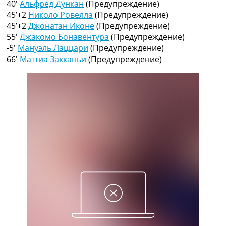
40′
Альфред Дункан
(Предупреждение)
Рейтинг ФИФА
45’+2
Николо Ровелла
(Предупреждение)
ТВ программа
45’+2
Джонатан Иконе
(Предупреждение)
RU
55′
Джакомо Бонавентура
(Предупреждение)
UA
-5′
Мануэль Лаццари
(Предупреждение)
66′
Маттиа Закканьи
(Предупреждение)
Categories
Главная
Новости футбола
Видео
Трансферы
Новости футбола Украины
Последние комментарии
Конкурс прогнозов
Логин
Рейтинги
Правила
Коллективный прогноз
Турниры
Чемпионат Мира