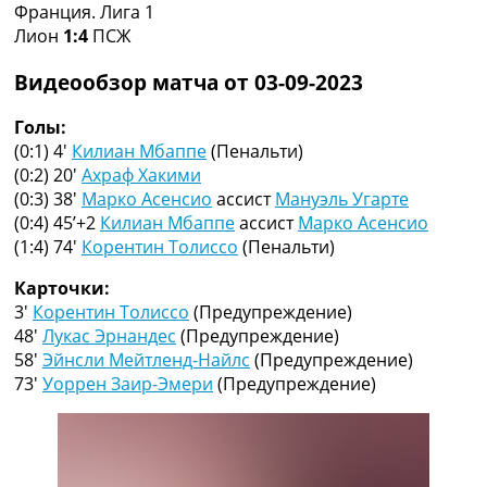
Франция. Лига 1
Коллективный прогноз
Лион
1:4
ПСЖ
Турниры
Чемпионат Мира
Видеообзор матча от 03-09-2023
Украина. Премьер-Лига
Украина. Первая Лига
Голы:
Лига Чемпионов
(0:1) 4′
Килиан Мбаппе
(Пенальти)
Англия. Премьер Лига
(0:2) 20′
Ахраф Хакими
Испания. Ла Лига
(0:3) 38′
Марко Асенсио
ассист
Мануэль Угарте
Другие Турниры >>>
(0:4) 45’+2
Килиан Мбаппе
ассист
Марко Асенсио
Таблицы
(1:4) 74′
Корентин Толиссо
(Пенальти)
Таблицы групп Чемпионата Мира
Украина. Премьер-Лига
Карточки:
Украина. Первая Лига
3′
Корентин Толиссо
(Предупреждение)
Лига Чемпионов. Таблицы групп
48′
Лукас Эрнандес
(Предупреждение)
Англия. Премьер-Лига
58′
Эйнсли Мейтленд-Найлс
(Предупреждение)
Испания. Ла Лига
73′
Уоррен Заир-Эмери
(Предупреждение)
Все таблицы >>>
Рейтинги
Рейтинг стран УЕФА
Рейтинг клубов УЕФА