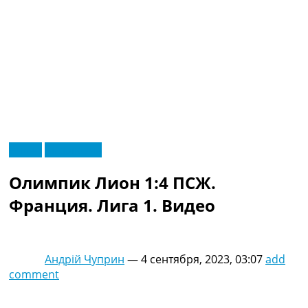
RU
Видео
Эксклюзив
UA
Главная
Меню
Олимпик Лион 1:4 ПСЖ.
Новости футбола
Видео
Франция. Лига 1. Видео
Трансферы
Новости футбола Украины
Последние комментарии
Андрій Чуприн
—
4 сентября, 2023, 03:07
add
Конкурс прогнозов
comment
Логин
Рейтинги
Правила