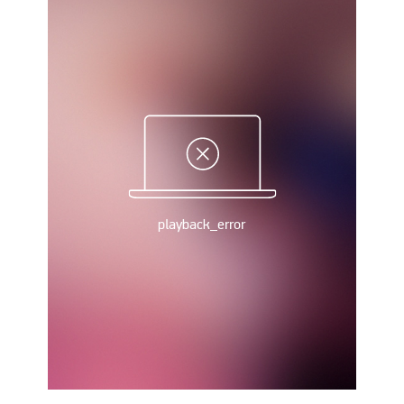
Рейтинг ФИФА
ТВ программа
RU
UA
Categories
Главная
Новости футбола
Видео
Трансферы
Новости футбола Украины
Последние комментарии
Конкурс прогнозов
Логин
Рейтинги
Правила
Коллективный прогноз
Турниры
Чемпионат Мира