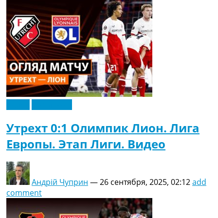
Видео
Эксклюзив
Утрехт 0:1 Олимпик Лион. Лига
Европы. Этап Лиги. Видео
Андрій Чуприн
—
26 сентября, 2025, 02:12
add
comment