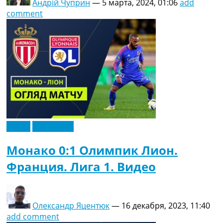
Андрій Чуприн
—
5 марта, 2024, 01:06
add
comment
Видео
Эксклюзив
Монако 0:1 Олимпик Лион.
Франция. Лига 1. Видео
Олександр Яцентюк
—
16 декабря, 2023, 11:40
add comment