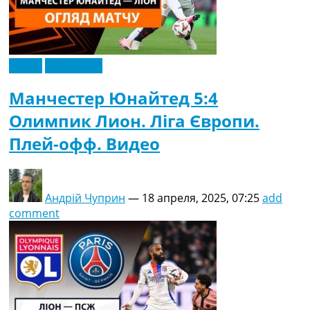
Видео
Эксклюзив
Манчестер Юнайтед 5:4
Олимпик Лион. Ліга Європи.
Плей-офф. Видео
Андрій Чуприн
—
18 апреля, 2025, 07:25
add
comment