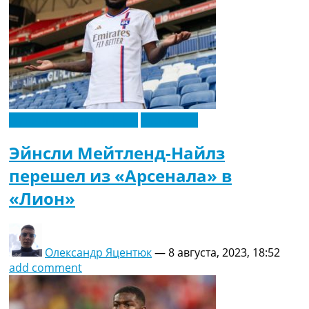
Футбольные трансферы
Эксклюзив
Эйнсли Мейтленд-Найлз
перешел из «Арсенала» в
«Лион»
Олександр Яцентюк
—
8 августа, 2023, 18:52
add comment