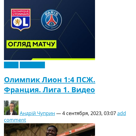
Видео
Эксклюзив
Олимпик Лион 1:4 ПСЖ.
Франция. Лига 1. Видео
Андрій Чуприн
—
4 сентября, 2023, 03:07
add
comment