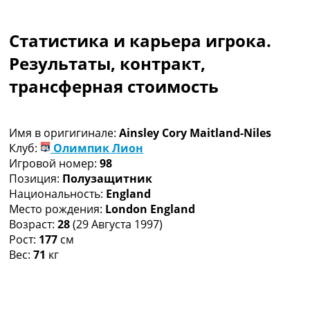
Коллективный прогноз
Турниры
Статистика и карьера игрока.
Чемпионат Мира
Украина. Премьер-Лига
Результаты, контракт,
Украина. Первая Лига
трансферная стоимость
Лига Чемпионов
Англия. Премьер Лига
Испания. Ла Лига
Имя в оригигинале:
Ainsley Cory Maitland-Niles
Другие Турниры >>>
Клуб:
Олимпик Лион
Таблицы
Игровой номер:
98
Таблицы групп Чемпионата Мира
Позиция:
Полузащитник
Украина. Премьер-Лига
Национальность:
England
Украина. Первая Лига
Место рождения:
London England
Лига Чемпионов. Таблицы групп
Возраст:
28
(29 Августа 1997)
Англия. Премьер-Лига
Рост:
177
см
Испания. Ла Лига
Вес:
71
кг
Все таблицы >>>
Рейтинги
Рейтинг стран УЕФА
Рейтинг клубов УЕФА