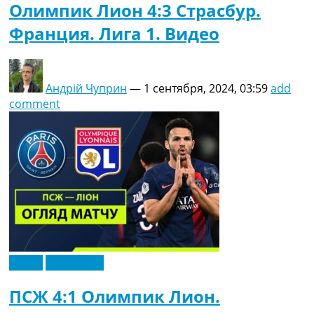
Олимпик Лион 4:3 Страсбур.
Франция. Лига 1. Видео
Андрій Чуприн
—
1 сентября, 2024, 03:59
add
comment
Видео
Эксклюзив
ПСЖ 4:1 Олимпик Лион.