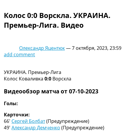
Коллективный прогноз
Турниры
Колос 0:0 Ворскла. УКРАИНА.
Чемпионат Мира
Премьер-Лига. Видео
Украина. Премьер-Лига
Украина. Первая Лига
Лига Чемпионов
Англия. Премьер Лига
Олександр Яцентюк
—
7 октября, 2023, 23:59
Испания. Ла Лига
add comment
Другие Турниры >>>
Таблицы
Таблицы групп Чемпионата Мира
УКРАИНА. Премьер-Лига
Украина. Премьер-Лига
Колос Коваливка
0:0
Ворскла
Украина. Первая Лига
Лига Чемпионов. Таблицы групп
Видеообзор матча от 07-10-2023
Англия. Премьер-Лига
Испания. Ла Лига
Голы:
Все таблицы >>>
Карточки:
Рейтинги
66′
Сергей Болбат
(Предупреждение)
Рейтинг стран УЕФА
49′
Александр Демченко
(Предупреждение)
Рейтинг клубов УЕФА