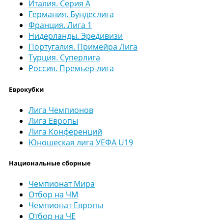
Италия. Серия А
Германия. Бундеслига
Франция. Лига 1
Нидерланды. Эредивизи
Португалия. Примейра Лига
Турция. Суперлига
Россия. Премьер-лига
Еврокубки
Лига Чемпионов
Лига Европы
Лига Конференций
Юношеская лига УЕФА U19
Национальные сборные
Чемпионат Мира
Отбор на ЧМ
Чемпионат Европы
Отбор на ЧЕ