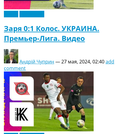
Видео
Эксклюзив
Заря 0:1 Колос. УКРАИНА.
Премьер-Лига. Видео
Андрій Чуприн
—
27 мая, 2024, 02:40
add
comment