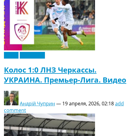
Видео
Эксклюзив
Колос 1:0 ЛНЗ Черкассы.
УКРАИНА. Премьер-Лига. Видео
Андрій Чуприн
—
19 апреля, 2026, 02:18
add
comment