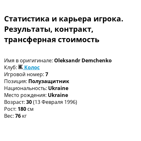
Коллективный прогноз
Турниры
Статистика и карьера игрока.
Чемпионат Мира
Украина. Премьер-Лига
Результаты, контракт,
Украина. Первая Лига
трансферная стоимость
Лига Чемпионов
Англия. Премьер Лига
Испания. Ла Лига
Имя в оригигинале:
Oleksandr Demchenko
Другие Турниры >>>
Клуб:
Колос
Таблицы
Игровой номер:
7
Таблицы групп Чемпионата Мира
Позиция:
Полузащитник
Украина. Премьер-Лига
Национальность:
Ukraine
Украина. Первая Лига
Место рождения:
Ukraine
Лига Чемпионов. Таблицы групп
Возраст:
30
(13 Февраля 1996)
Англия. Премьер-Лига
Рост:
180
см
Испания. Ла Лига
Вес:
76
кг
Все таблицы >>>
Рейтинги
Рейтинг стран УЕФА
Рейтинг клубов УЕФА