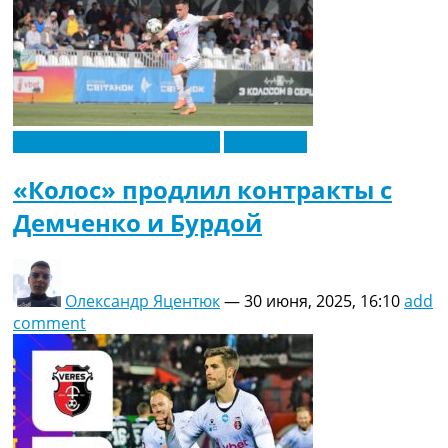
Новости футбола Украины
Эксклюзив
«Колос» продлил контракты с
Демченко и Бурдой
Олександр Яцентюк
—
30 июня, 2025, 16:10
add
comment