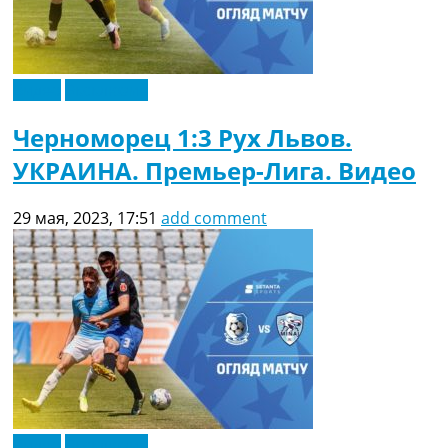
Видео
Эксклюзив
Черноморец 1:3 Рух Львов.
УКРАИНА. Премьер-Лига. Видео
29 мая, 2023, 17:51
add comment
Видео
Эксклюзив