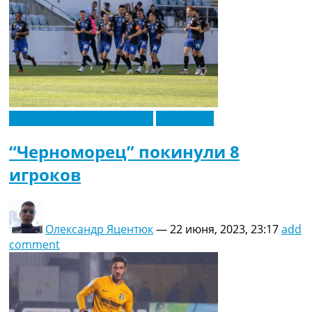
Новости футбола Украины
Эксклюзив
“Черноморец” покинули 8
игроков
Олександр Яцентюк
—
22 июня, 2023, 23:17
add
comment