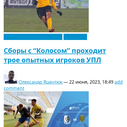
Новости футбола Украины
Эксклюзив
Сборы с “Колосом” проходит
трое опытных игроков УПЛ
Олександр Яцентюк
—
22 июня, 2023, 18:49
add
comment