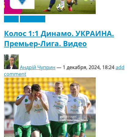
Видео
Эксклюзив
Колос 1:1 Динамо. УКРАИНА.
Премьер-Лига. Видео
Андрій Чуприн
—
1 декабря, 2024, 18:24
add
comment