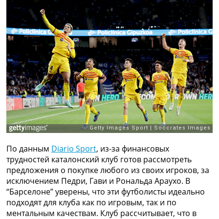
Рейтинг ФИФА
ТВ программа
RU
UA
Categories
Главная
Новости футбола
Видео
Трансферы
Новости футбола Украины
Последние комментарии
По данным
Diario Sport
, из-за финансовых
Конкурс прогнозов
трудностей каталонский клуб готов рассмотреть
Логин
предложения о покупке любого из своих игроков, за
Рейтинги
исключением Педри, Гави и Рональда Араухо. В
Правила
“Барселоне” уверены, что эти футболисты идеально
Коллективный прогноз
подходят для клуба как по игровым, так и по
Турниры
ментальным качествам. Клуб рассчитывает, что в
Чемпионат Мира