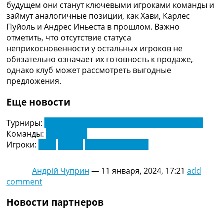
будущем они станут ключевыми игроками команды и
Украина. Премьер-Лига
займут аналогичные позиции, как Хави, Карлес
Украина. Первая Лига
Пуйоль и Андрес Иньеста в прошлом. Важно
Лига Чемпионов
отметить, что отсутствие статуса
Англия. Премьер Лига
неприкосновенности у остальных игроков не
Испания. Ла Лига
обязательно означает их готовность к продаже,
Другие Турниры >>>
однако клуб может рассмотреть выгодные
Таблицы
предложения.
Таблицы групп Чемпионата Мира
Украина. Премьер-Лига
Еще новости
Украина. Первая Лига
Лига Чемпионов. Таблицы групп
Турниры:
Чемпионат Испании по футболу. Ла Лига
Англия. Премьер-Лига
Команды:
Барселона
Испания. Ла Лига
Игроки:
Гави
Педри
Рональд Араужо
Все таблицы >>>
Рейтинги
Рейтинг стран УЕФА
Андрій Чуприн
—
11 января, 2024, 17:21
add
Рейтинг клубов УЕФА
comment
Рейтинг ФИФА
Новости партнеров
ТВ программа