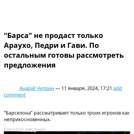
Коллективный прогноз
Турниры
Чемпионат Мира
Украина. Премьер-Лига
Украина. Первая Лига
“Барса” не продаст только
Лига Чемпионов
Араухо, Педри и Гави. По
Англия. Премьер Лига
Испания. Ла Лига
остальным готовы рассмотреть
Другие Турниры >>>
предложения
Таблицы
Таблицы групп Чемпионата Мира
Украина. Премьер-Лига
Украина. Первая Лига
Андрій Чуприн
—
11 января, 2024, 17:21
add
Лига Чемпионов. Таблицы групп
comment
Англия. Премьер-Лига
Испания. Ла Лига
Все таблицы >>>
“Барселона” рассматривает только троих игроков как
Рейтинги
неприкосновенных.
Рейтинг стран УЕФА
Embed from Getty Images
Рейтинг клубов УЕФА