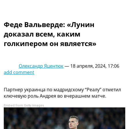
Коллективный прогноз
Турниры
Чемпионат Мира
Феде Вальверде: «Лунин
Украина. Премьер-Лига
Украина. Первая Лига
доказал всем, каким
Лига Чемпионов
голкипером он является»
Англия. Премьер Лига
Испания. Ла Лига
Другие Турниры >>>
Таблицы
Олександр Яцентюк
—
18 апреля, 2024, 17:06
Таблицы групп Чемпионата Мира
add comment
Украина. Премьер-Лига
Украина. Первая Лига
Лига Чемпионов. Таблицы групп
Партнер украинца по мадридскому “Реалу” отметил
Англия. Премьер-Лига
ключевую роль Андрея во вчерашнем матче.
Испания. Ла Лига
Embed from Getty Images
Все таблицы >>>
Рейтинги
Рейтинг стран УЕФА
Рейтинг клубов УЕФА