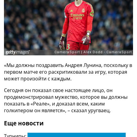
Рейтинг ФИФА
ТВ программа
RU
UA
Categories
Главная
Новости футбола
«Мы должны поздравить Андрея Лунина, поскольку в
Видео
первом матче его раскритиковали за игру, которая
Трансферы
может произойти с каждым.
Новости футбола Украины
Последние комментарии
Сегодня он показал свое настоящее лицо, он
Конкурс прогнозов
продемонстрировал мужество, которое вы должны
Логин
показать в «Реале», и доказал всем, каким
Рейтинги
голкипером он является», – сказал уругваец.
Правила
Коллективный прогноз
Еще новости
Турниры
Чемпионат Мира
Турниры:
Чемпионат Испании по футболу. Ла Лига