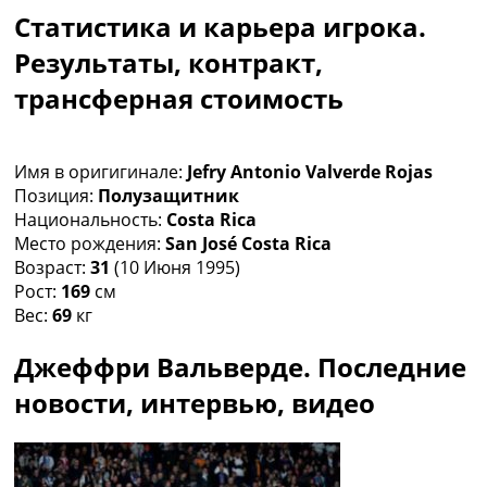
Рейтинг ФИФА
Статистика и карьера игрока.
ТВ программа
Результаты, контракт,
RU
трансферная стоимость
UA
Categories
Имя в оригигинале:
Jefry Antonio Valverde Rojas
Главная
Позиция:
Полузащитник
Новости футбола
Национальность:
Costa Rica
Видео
Место рождения:
San José Costa Rica
Трансферы
Возраст:
31
(10 Июня 1995)
Новости футбола Украины
Рост:
169
см
Последние комментарии
Вес:
69
кг
Конкурс прогнозов
Логин
Джеффри Вальверде. Последние
Рейтинги
новости, интервью, видео
Правила
Коллективный прогноз
Турниры
Чемпионат Мира