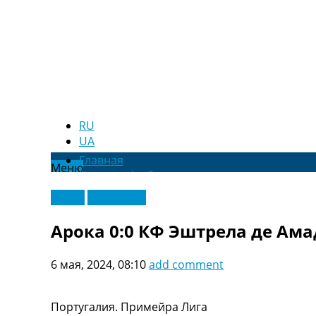
RU
UA
Главная
Меню
Новости футбола
Видео
Видео
Эксклюзив
Трансферы
Новости футбола Украины
Арока 0:0 КФ Эштрела де Ама
Последние комментарии
Конкурс прогнозов
6 мая, 2024, 08:10
add comment
Логин
Рейтинги
Правила
Португалия. Примейра Лига
Коллективный прогноз