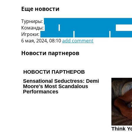
Украина. Первая Лига
Еще новости
Лига Чемпионов
Англия. Премьер Лига
Турниры:
Чемпионат Португалии. Примейра Ли
Испания. Ла Лига
Команды:
Арока
КФ Эштрела де Амадора
Другие Турниры >>>
Игроки:
Лео Кордейро
Нилтон Варела
Родриго
Таблицы
6 мая, 2024, 08:10
add comment
Таблицы групп Чемпионата Мира
Украина. Премьер-Лига
Новости партнеров
Украина. Первая Лига
Лига Чемпионов. Таблицы групп
Англия. Премьер-Лига
Испания. Ла Лига
Все таблицы >>>
Рейтинги
Рейтинг стран УЕФА
Рейтинг клубов УЕФА
Рейтинг ФИФА
ТВ программа