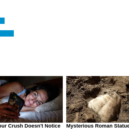
га
 Пиньо