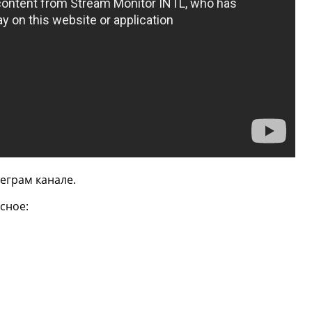
еграм канале.
сное: