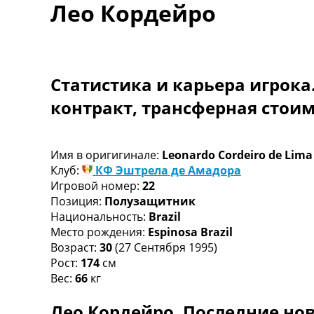
Лео Кордейро
Турниры
Чемпионат Мира
Украина. Премьер-Лига
Украина. Первая Лига
Лига Чемпионов
Статистика и карьера игрока
Англия. Премьер Лига
контракт, трансферная стои
Испания. Ла Лига
Другие Турниры >>>
Таблицы
Таблицы групп Чемпионата Мира
Имя в оригигинале:
Leonardo Cordeiro de Lima 
Украина. Премьер-Лига
Клуб:
КФ Эштрела де Амадора
Украина. Первая Лига
Игровой номер:
22
Лига Чемпионов. Таблицы групп
Позиция:
Полузащитник
Англия. Премьер-Лига
Национальность:
Brazil
Испания. Ла Лига
Место рождения:
Espinosa Brazil
Все таблицы >>>
Возраст:
30
(27 Сентября 1995)
Рейтинги
Рост:
174
см
Рейтинг стран УЕФА
Вес:
66
кг
Рейтинг клубов УЕФА
Лео Кордейро. Последние нов
Рейтинг ФИФА