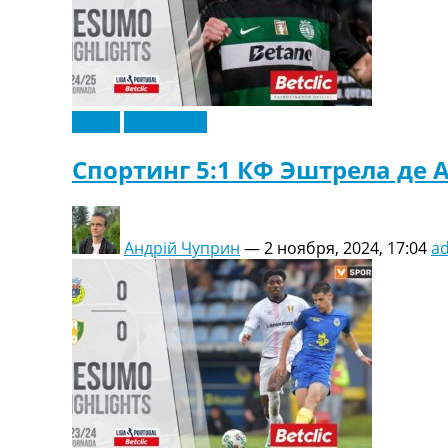
Украина. Первая Лига
Лига Чемпионов
Англия. Премьер Лига
Испания. Ла Лига
Другие Турниры >>>
Видео
Эксклюзив
Таблицы
Таблицы групп Чемпионата Мира
Спортинг 5:1 КФ Эштрела де 
Украина. Премьер-Лига
Украина. Первая Лига
Лига Чемпионов. Таблицы групп
Англия. Премьер-Лига
Андрій Чуприн
—
2 ноября, 2024, 17:04
a
Испания. Ла Лига
Все таблицы >>>
Рейтинги
Рейтинг стран УЕФА
Рейтинг клубов УЕФА
Рейтинг ФИФА
ТВ программа