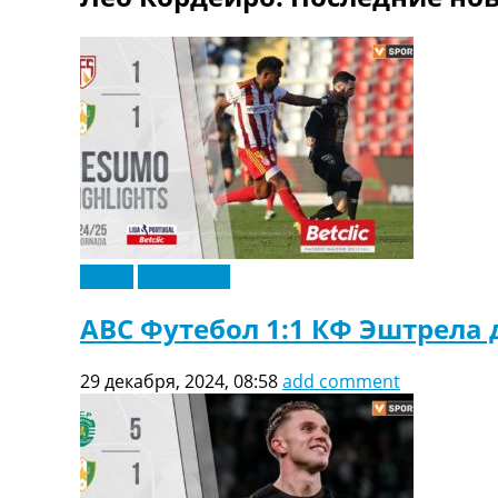
ТВ программа
RU
UA
Categories
Главная
Новости футбола
Видео
Трансферы
Новости футбола Украины
Видео
Эксклюзив
Последние комментарии
Конкурс прогнозов
АВС Футебол 1:1 КФ Эштрела 
Логин
Рейтинги
29 декабря, 2024, 08:58
add comment
Правила
Коллективный прогноз
Турниры
Чемпионат Мира
Украина. Премьер-Лига