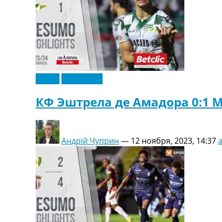
Видео
Эксклюзив
КФ Эштрела де Амадора 0:1 М
Андрій Чуприн
—
12 ноября, 2023, 14:37