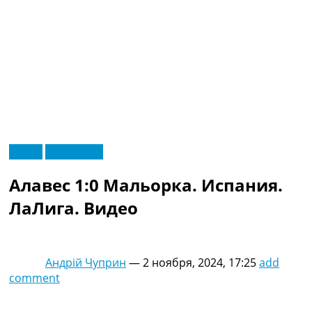
RU
Видео
Эксклюзив
UA
Главная
Меню
Алавес 1:0 Мальорка. Испания.
Новости футбола
Видео
ЛаЛига. Видео
Трансферы
Новости футбола Украины
Последние комментарии
Андрій Чуприн
—
2 ноября, 2024, 17:25
add
Конкурс прогнозов
comment
Логин
Рейтинги
Правила