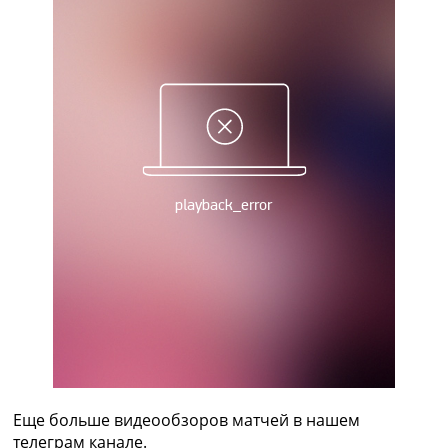
Рейтинг ФИФА
ТВ программа
RU
UA
Categories
Главная
Новости футбола
Видео
Трансферы
Новости футбола Украины
Последние комментарии
Конкурс прогнозов
Логин
Рейтинги
Правила
Коллективный прогноз
Турниры
Еще больше видеообзоров матчей в нашем
Чемпионат Мира
телеграм канале.