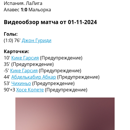
Испания. ЛаЛига
Коллективный прогноз
Алавес
1:0
Мальорка
Турниры
Чемпионат Мира
Видеообзор матча от 01-11-2024
Украина. Премьер-Лига
Украина. Первая Лига
Голы:
Лига Чемпионов
(1:0) 76′
Джон Гуриди
Англия. Премьер Лига
Испания. Ла Лига
Карточки:
Другие Турниры >>>
10′
Кике Гарсия
(Предупреждение)
Таблицы
35′
(Предупреждение)
Таблицы групп Чемпионата Мира
-5′
Кике Гарсия
(Предупреждение)
Украина. Премьер-Лига
44′
Абделькабир Абкар
(Предупреждение)
Украина. Первая Лига
53′
Чихиньо
(Предупреждение)
Лига Чемпионов. Таблицы групп
90’+3
Хосе Копете
(Предупреждение)
Англия. Премьер-Лига
Испания. Ла Лига
Все таблицы >>>
Рейтинги
Рейтинг стран УЕФА
Рейтинг клубов УЕФА