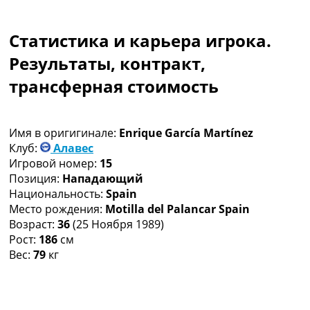
Коллективный прогноз
Турниры
Статистика и карьера игрока.
Чемпионат Мира
Украина. Премьер-Лига
Результаты, контракт,
Украина. Первая Лига
трансферная стоимость
Лига Чемпионов
Англия. Премьер Лига
Испания. Ла Лига
Имя в оригигинале:
Enrique García Martínez
Другие Турниры >>>
Клуб:
Алавес
Таблицы
Игровой номер:
15
Таблицы групп Чемпионата Мира
Позиция:
Нападающий
Украина. Премьер-Лига
Национальность:
Spain
Украина. Первая Лига
Место рождения:
Motilla del Palancar Spain
Лига Чемпионов. Таблицы групп
Возраст:
36
(25 Ноября 1989)
Англия. Премьер-Лига
Рост:
186
см
Испания. Ла Лига
Вес:
79
кг
Все таблицы >>>
Рейтинги
Рейтинг стран УЕФА
Рейтинг клубов УЕФА