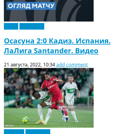
Видео
Эксклюзив
Осасуна 2:0 Кадиз. Испания.
ЛаЛига Santander. Видео
21 августа, 2022, 10:34
add comment
Испания
Эксклюзив