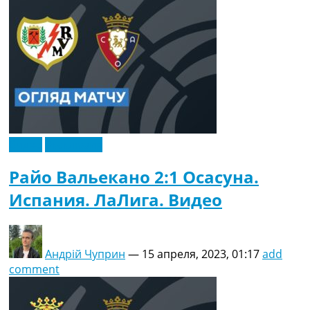
Видео
Эксклюзив
Райо Вальекано 2:1 Осасуна.
Испания. ЛаЛига. Видео
Андрій Чуприн
—
15 апреля, 2023, 01:17
add
comment