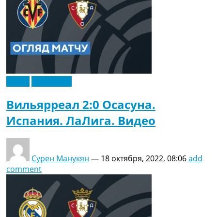
Видео
Эксклюзив
Вильярреал 2:0 Осасуна.
Испания. ЛаЛига. Видео
Сурен Манукян
—
18 октября, 2022, 08:06
add
comment