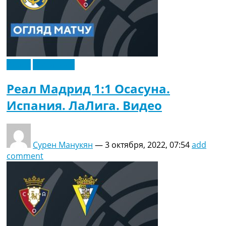
Видео
Эксклюзив
Реал Мадрид 1:1 Осасуна.
Испания. ЛаЛига. Видео
Сурен Манукян
—
3 октября, 2022, 07:54
add
comment