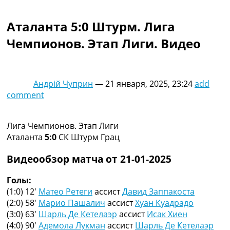
Коллективный прогноз
Турниры
Аталанта 5:0 Штурм. Лига
Чемпионат Мира
Чемпионов. Этап Лиги. Видео
Украина. Премьер-Лига
Украина. Первая Лига
Лига Чемпионов
Англия. Премьер Лига
Андрій Чуприн
—
21 января, 2025, 23:24
add
Испания. Ла Лига
comment
Другие Турниры >>>
Таблицы
Таблицы групп Чемпионата Мира
Лига Чемпионов. Этап Лиги
Украина. Премьер-Лига
Аталанта
5:0
СК Штурм Грац
Украина. Первая Лига
Лига Чемпионов. Таблицы групп
Видеообзор матча от 21-01-2025
Англия. Премьер-Лига
Испания. Ла Лига
Голы:
Все таблицы >>>
(1:0) 12′
Матео Ретеги
ассист
Давид Заппакоста
Рейтинги
(2:0) 58′
Марио Пашалич
ассист
Хуан Куадрадо
Рейтинг стран УЕФА
(3:0) 63′
Шарль Де Кетелаэр
ассист
Исак Хиен
Рейтинг клубов УЕФА
(4:0) 90′
Адемола Лукман
ассист
Шарль Де Кетелаэр