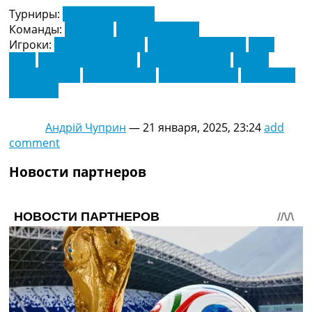
Турниры:
Лига Чемпионов
Команды:
Аталанта
СК Штурм Грац
Игроки:
Адемола Лукман
Давид Заппакоста
Исак
Хиен
Лазар Самарджич
Марио Пашалич
Марко
Брешианини
Матео Ретеги
Хуан Куадрадо
Шарль Де
Кетелаэр
Андрій Чуприн
—
21 января, 2025, 23:24
add
comment
Новости партнеров