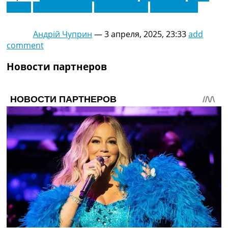
Делап
Натан Бродхед
Хулио Энсисо
Эванильсон
Андрій Чуприн
—
3 апреля, 2025, 23:33
add
comment
Новости партнеров