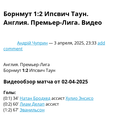
Коллективный прогноз
Турниры
Борнмут 1:2 Ипсвич Таун.
Чемпионат Мира
Англия. Премьер-Лига. Видео
Украина. Премьер-Лига
Украина. Первая Лига
Лига Чемпионов
Англия. Премьер Лига
Андрій Чуприн
—
3 апреля, 2025, 23:33
add
Испания. Ла Лига
comment
Другие Турниры >>>
Таблицы
Таблицы групп Чемпионата Мира
Англия. Премьер-Лига
Украина. Премьер-Лига
Борнмут
1:2
Ипсвич Таун
Украина. Первая Лига
Лига Чемпионов. Таблицы групп
Видеообзор матча от 02-04-2025
Англия. Премьер-Лига
Испания. Ла Лига
Голы:
Все таблицы >>>
(0:1) 34′
Натан Бродхед
ассист
Хулио Энсисо
Рейтинги
(0:2) 60′
Лиам Делап
ассист
Рейтинг стран УЕФА
(1:2) 67′
Эванильсон
Рейтинг клубов УЕФА