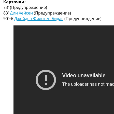
Карточки:
Рейтинг ФИФА
73′
(Предупреждение)
ТВ программа
83′
Дин Хейсен
(Предупреждение)
RU
90’+6
Джейден Филоген-Бидас
(Предупреждение)
UA
Categories
Главная
Новости футбола
Видео
Трансферы
Новости футбола Украины
Последние комментарии
Конкурс прогнозов
Логин
Рейтинги
Правила
Коллективный прогноз
Турниры
Чемпионат Мира