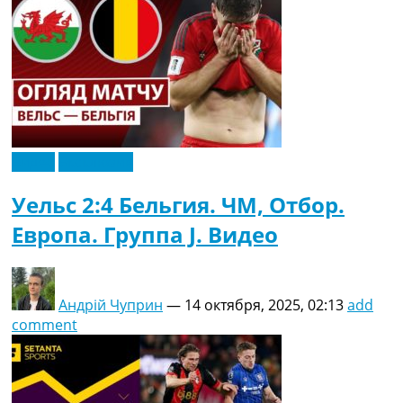
Видео
Эксклюзив
Уельс 2:4 Бельгия. ЧМ, Отбор.
Европа. Группа J. Видео
Андрій Чуприн
—
14 октября, 2025, 02:13
add
comment