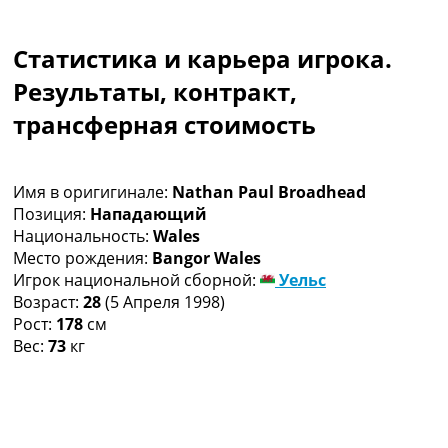
Коллективный прогноз
Турниры
Статистика и карьера игрока.
Чемпионат Мира
Украина. Премьер-Лига
Результаты, контракт,
Украина. Первая Лига
трансферная стоимость
Лига Чемпионов
Англия. Премьер Лига
Испания. Ла Лига
Имя в оригигинале:
Nathan Paul Broadhead
Другие Турниры >>>
Позиция:
Нападающий
Таблицы
Национальность:
Wales
Таблицы групп Чемпионата Мира
Место рождения:
Bangor Wales
Украина. Премьер-Лига
Игрок национальной сборной:
Уельс
Украина. Первая Лига
Возраст:
28
(5 Апреля 1998)
Лига Чемпионов. Таблицы групп
Рост:
178
см
Англия. Премьер-Лига
Вес:
73
кг
Испания. Ла Лига
Все таблицы >>>
Рейтинги
Рейтинг стран УЕФА
Рейтинг клубов УЕФА