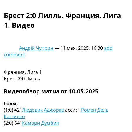
Коллективный прогноз
Турниры
Брест 2:0 Лилль. Франция. Лига
Чемпионат Мира
1. Видео
Украина. Премьер-Лига
Украина. Первая Лига
Лига Чемпионов
Англия. Премьер Лига
Андрій Чуприн
—
11 мая, 2025, 16:30
add
Испания. Ла Лига
comment
Другие Турниры >>>
Таблицы
Таблицы групп Чемпионата Мира
Франция. Лига 1
Украина. Премьер-Лига
Брест
2:0
Лилль
Украина. Первая Лига
Лига Чемпионов. Таблицы групп
Видеообзор матча от 10-05-2025
Англия. Премьер-Лига
Испания. Ла Лига
Голы:
Все таблицы >>>
(1:0) 42′
Людовик Аджорке
ассист
Ромен Дель
Рейтинги
Кастильо
Рейтинг стран УЕФА
(2:0) 64′
Камори Думбия
Рейтинг клубов УЕФА