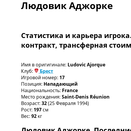
Людовик Аджорке
Турниры
Чемпионат Мира
Украина. Премьер-Лига
Украина. Первая Лига
Лига Чемпионов
Статистика и карьера игрока
Англия. Премьер Лига
контракт, трансферная стои
Испания. Ла Лига
Другие Турниры >>>
Таблицы
Таблицы групп Чемпионата Мира
Имя в оригигинале:
Ludovic Ajorque
Украина. Премьер-Лига
Клуб:
Брест
Украина. Первая Лига
Игровой номер:
17
Лига Чемпионов. Таблицы групп
Позиция:
Нападающий
Англия. Премьер-Лига
Национальность:
France
Испания. Ла Лига
Место рождения:
Saint-Denis Réunion
Все таблицы >>>
Возраст:
32
(25 Февраля 1994)
Рейтинги
Рост:
197
см
Рейтинг стран УЕФА
Вес:
92
кг
Рейтинг клубов УЕФА
Людовик Аджорке. Последние
Рейтинг ФИФА