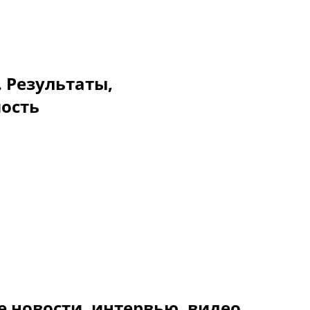
. Результаты,
мость
 новости, интервью, видео