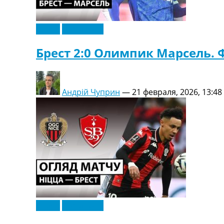
Видео
Эксклюзив
Брест 2:0 Олимпик Марсель. 
Андрій Чуприн
—
21 февраля, 2026, 13:48
Видео
Эксклюзив