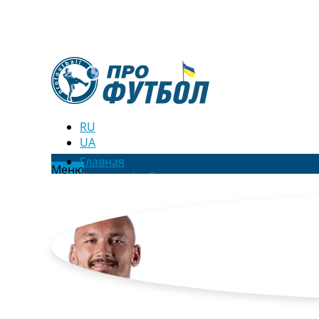
RU
UA
Главная
Меню
Новости футбола
Видео
Трансферы
Новости футбола Украины
Последние комментарии
Конкурс прогнозов
Логин
Рейтинги
Правила
Коллективный прогноз