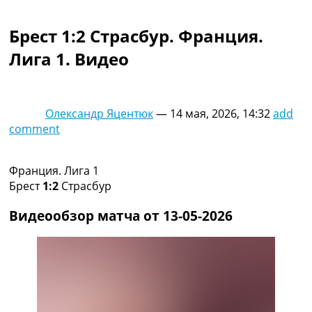
Коллективный прогноз
Турниры
Брест 1:2 Страсбур. Франция.
Чемпионат Мира
Лига 1. Видео
Украина. Премьер-Лига
Украина. Первая Лига
Лига Чемпионов
Англия. Премьер Лига
Олександр Яцентюк
—
14 мая, 2026, 14:32
add
Испания. Ла Лига
comment
Другие Турниры >>>
Таблицы
Таблицы групп Чемпионата Мира
Франция. Лига 1
Украина. Премьер-Лига
Брест
1:2
Страсбур
Украина. Первая Лига
Лига Чемпионов. Таблицы групп
Видеообзор матча от 13-05-2026
Англия. Премьер-Лига
Испания. Ла Лига
Все таблицы >>>
Рейтинги
Рейтинг стран УЕФА
Рейтинг клубов УЕФА