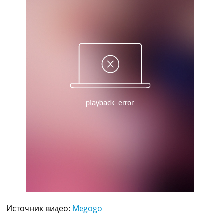
Рейтинг ФИФА
ТВ программа
RU
UA
Categories
Главная
Новости футбола
Видео
Трансферы
Новости футбола Украины
Последние комментарии
Конкурс прогнозов
Логин
Рейтинги
Правила
Коллективный прогноз
Турниры
Источник видео:
Megogo
Чемпионат Мира