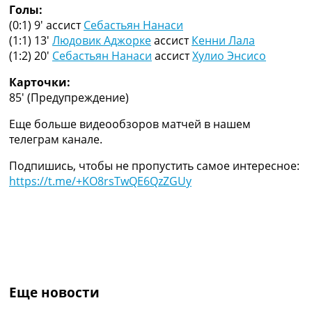
Голы:
Украина. Премьер-Лига
(0:1) 9′
ассист
Себастьян Нанаси
Украина. Первая Лига
(1:1) 13′
Людовик Аджорке
ассист
Кенни Лала
Лига Чемпионов
(1:2) 20′
Себастьян Нанаси
ассист
Хулио Энсисо
Англия. Премьер Лига
Испания. Ла Лига
Карточки:
Другие Турниры >>>
85′
(Предупреждение)
Таблицы
Таблицы групп Чемпионата Мира
Еще больше видеообзоров матчей в нашем
Украина. Премьер-Лига
телеграм канале.
Украина. Первая Лига
Лига Чемпионов. Таблицы групп
Подпишись, чтобы не пропустить самое интересное:
Англия. Премьер-Лига
https://t.me/+KO8rsTwQE6QzZGUy
Испания. Ла Лига
Все таблицы >>>
Рейтинги
Рейтинг стран УЕФА
Рейтинг клубов УЕФА
Рейтинг ФИФА
ТВ программа
Еще новости