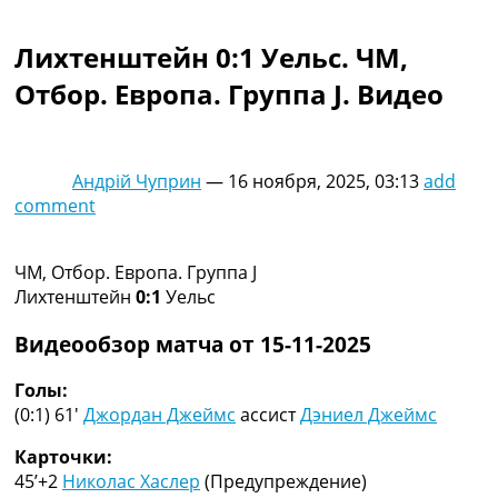
Коллективный прогноз
Турниры
Лихтенштейн 0:1 Уельс. ЧМ,
Чемпионат Мира
Отбор. Европа. Группа J. Видео
Украина. Премьер-Лига
Украина. Первая Лига
Лига Чемпионов
Англия. Премьер Лига
Андрій Чуприн
—
16 ноября, 2025, 03:13
add
Испания. Ла Лига
comment
Другие Турниры >>>
Таблицы
Таблицы групп Чемпионата Мира
ЧМ, Отбор. Европа. Группа J
Украина. Премьер-Лига
Лихтенштейн
0:1
Уельс
Украина. Первая Лига
Лига Чемпионов. Таблицы групп
Видеообзор матча от 15-11-2025
Англия. Премьер-Лига
Испания. Ла Лига
Голы:
Все таблицы >>>
(0:1) 61′
Джордан Джеймс
ассист
Дэниел Джеймс
Рейтинги
Карточки:
Рейтинг стран УЕФА
45’+2
Николас Хаслер
(Предупреждение)
Рейтинг клубов УЕФА