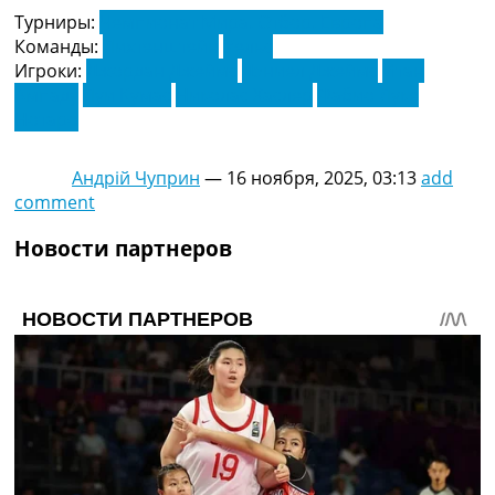
Турниры:
Чемпионат Мира. Отбор. Европа
Команды:
Лихтенштейн
Уельс
Игроки:
Джордан Джеймс
Дэниел Джеймс
Итан
Ампаду
Луи Кумас
Николас Хаслер
Фабио Луке
Нотаро
Андрій Чуприн
—
16 ноября, 2025, 03:13
add
comment
Новости партнеров