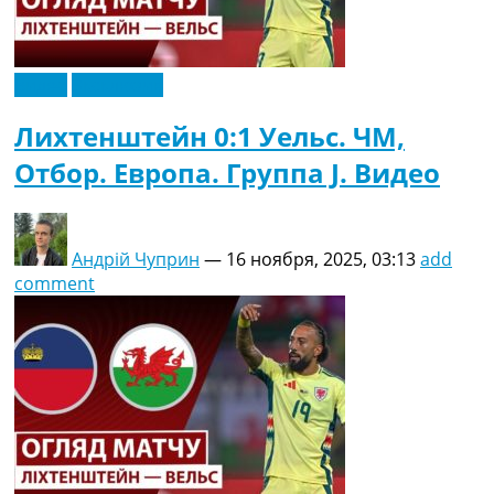
Рейтинг ФИФА
ТВ программа
RU
Видео
Эксклюзив
UA
Лихтенштейн 0:1 Уельс. ЧМ,
Categories
Отбор. Европа. Группа J. Видео
Главная
Новости футбола
Видео
Андрій Чуприн
—
16 ноября, 2025, 03:13
add
Трансферы
comment
Новости футбола Украины
Последние комментарии
Конкурс прогнозов
Логин
Рейтинги
Правила
Коллективный прогноз
Турниры
Чемпионат Мира