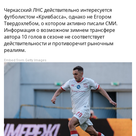
Коллективный прогноз
Черкасский ЛНС действительно интересуется
Турниры
футболистом «Кривбасса», однако не Егором
Чемпионат Мира
Твердохлебом, о котором активно писали СМИ.
Украина. Премьер-Лига
Информация о возможном зимнем трансфере
Украина. Первая Лига
автора 10 голов в сезоне не соответствует
Лига Чемпионов
действительности и противоречит рыночным
Англия. Премьер Лига
реалиям.
Испания. Ла Лига
Другие Турниры >>>
Embed from Getty Images
Таблицы
Таблицы групп Чемпионата Мира
Украина. Премьер-Лига
Украина. Первая Лига
Лига Чемпионов. Таблицы групп
Англия. Премьер-Лига
Испания. Ла Лига
Все таблицы >>>
Рейтинги
Рейтинг стран УЕФА
Рейтинг клубов УЕФА