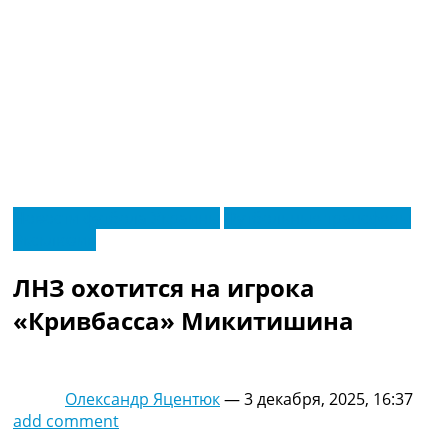
RU
Новости футбола Украины
Футбольные трансферы
UA
Эксклюзив
Главная
Меню
Новости футбола
ЛНЗ охотится на игрока
Видео
Трансферы
«Кривбасса» Микитишина
Новости футбола Украины
Последние комментарии
Конкурс прогнозов
Олександр Яцентюк
—
3 декабря, 2025, 16:37
Логин
add comment
Рейтинги
Правила