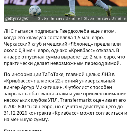
Рейтинг ФИФА
ТВ программа
RU
UA
ЛНС пытался подписать Твердохлеба еще летом,
когда его клаусула составляла 1,5 млн евро.
Categories
Черкасский клуб и чешский «Яблонец» предлагали
около 0,8 млн. евро, однако «Кривбасс» отказал. В
Главная
январе отпускная сумма вырастет до 2 млн евро, что
Новости футбола
практически делает невозможным переход зимой.
Видео
Трансферы
По информации ТаТоТаке, главной целью ЛНЗ в
Новости футбола Украины
«Кривбассе» является 22-летний универсальный
Последние комментарии
вингер Артур Микитишин. Футболист способен
Конкурс прогнозов
закрывать оба фланга атаки и уже привлек внимание
Логин
нескольких клубов УПЛ. Transfermarkt оценивает его
Рейтинги
в 700–800 тысяч евро, но с учетом действующего до
Правила
31.12.2026 контракта «Кривбасс» может согласиться и
Коллективный прогноз
на меньшую сумму.
Турниры
Чемпионат Мира