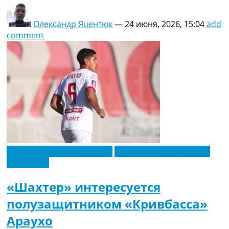
Олександр Яцентюк
—
24 июня, 2026, 15:04
add
comment
Новости футбола Украины
Футбольные трансферы
Эксклюзив
«Шахтер» интересуется
полузащитником «Кривбасса»
Араухо