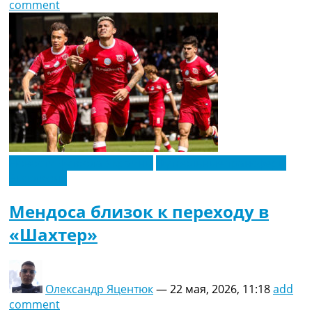
comment
Новости футбола Украины
Футбольные трансферы
Эксклюзив
Мендоса близок к переходу в
«Шахтер»
Олександр Яцентюк
—
22 мая, 2026, 11:18
add
comment