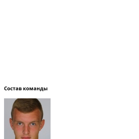
Рейтинг ФИФА
ТВ программа
RU
UA
Categories
Главная
Новости футбола
Видео
Трансферы
Новости футбола Украины
Состав команды
Последние комментарии
Конкурс прогнозов
Логин
Рейтинги
Правила
Коллективный прогноз
Турниры
Чемпионат Мира