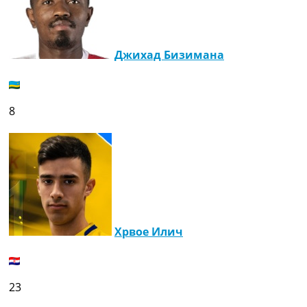
Джихад Бизимана
8
Хрвое Илич
23