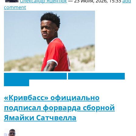
Олександр Яцентюк
—
23 июля, 2026, 15:33
add
comment
Новости футбола Украины
Футбольные трансферы
Эксклюзив
«Кривбасс» официально
подписал форварда сборной
Ямайки Сатчвелла