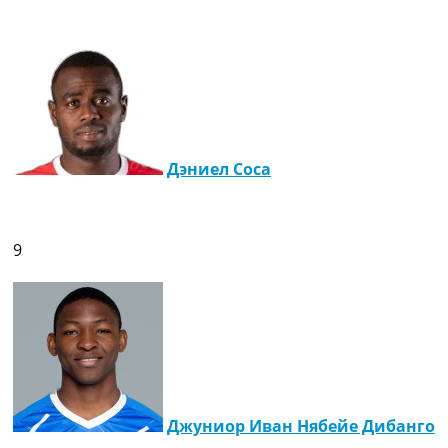
Дэниел Соса
9
Джуниор Иван Нябейе Дибанго