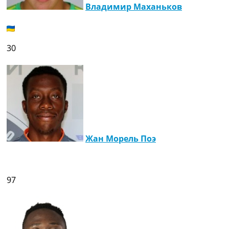
Владимир Маханьков
Украина. Премьер-Лига
Украина. Первая Лига
Лига Чемпионов
Англия. Премьер Лига
30
Испания. Ла Лига
Другие Турниры >>>
Таблицы
Таблицы групп Чемпионата Мира
Украина. Премьер-Лига
Украина. Первая Лига
Лига Чемпионов. Таблицы групп
Англия. Премьер-Лига
Жан Морель Поэ
Испания. Ла Лига
Все таблицы >>>
Рейтинги
Рейтинг стран УЕФА
97
Рейтинг клубов УЕФА
Рейтинг ФИФА
ТВ программа