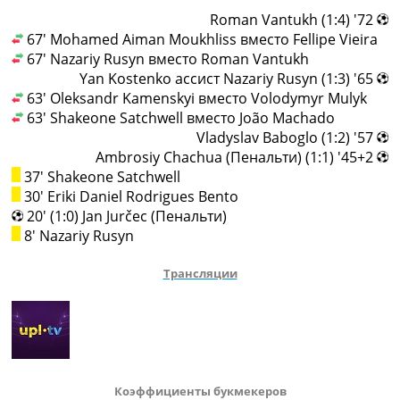
72' (1:4) Roman Vantukh
67' Mohamed Aiman Moukhliss вместо Fellipe Vieira
67' Nazariy Rusyn вместо Roman Vantukh
65' (1:3) Yan Kostenko ассист Nazariy Rusyn
63' Oleksandr Kamenskyi вместо Volodymyr Mulyk
63' Shakeone Satchwell вместо João Machado
57' (1:2) Vladyslav Baboglo
45+2' (1:1) Ambrosiy Chachua (Пенальти)
37' Shakeone Satchwell
30' Eriki Daniel Rodrigues Bento
20' (1:0) Jan Jurčec (Пенальти)
8' Nazariy Rusyn
Трансляции
Коэффициенты букмекеров