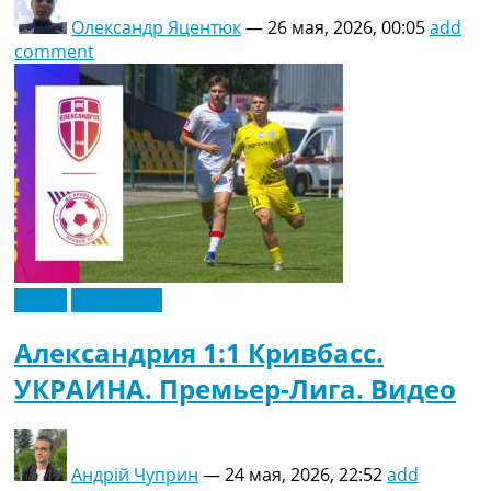
Олександр Яцентюк
—
26 мая, 2026, 00:05
add
comment
Видео
Эксклюзив
Александрия 1:1 Кривбасс.
УКРАИНА. Премьер-Лига. Видео
Андрій Чуприн
—
24 мая, 2026, 22:52
add