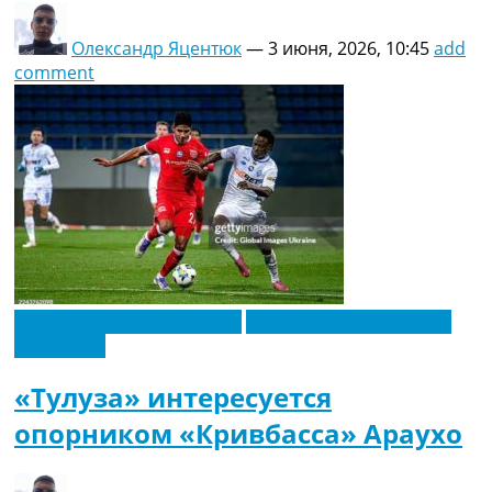
Олександр Яцентюк
—
3 июня, 2026, 10:45
add
comment
Новости футбола Украины
Футбольные трансферы
Эксклюзив
«Тулуза» интересуется
опорником «Кривбасса» Араухо