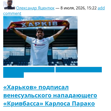
Олександр Яцентюк
—
8 июля, 2026, 15:22
add
comment
Новости футбола Украины
Футбольные трансферы
Эксклюзив
«Харьков» подписал
венесуэльского нападающего
«Кривбасса» Карлоса Парако