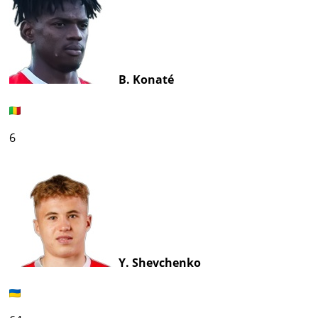
B. Konaté
6
Y. Shevchenko