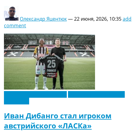
Олександр Яцентюк
—
22 июня, 2026, 10:35
add
comment
Новости футбола Украины
Футбольные трансферы
Эксклюзив
Иван Дибанго стал игроком
австрийского «ЛАСКа»