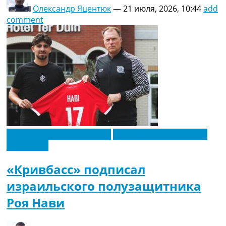
Олександр Яцентюк
—
21 июля, 2026, 10:44
add
comment
Новости футбола Украины
Футбольные трансферы
Эксклюзив
«Кривбасс» подписал
израильского полузащитника
Роя Нави