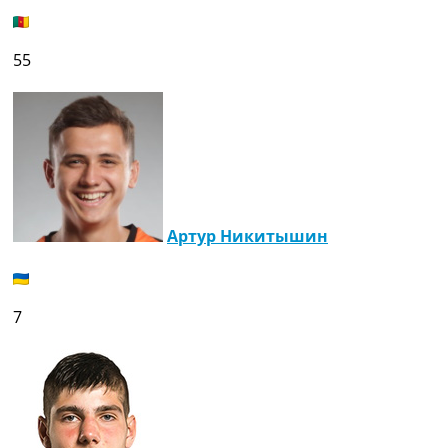
55
Артур Никитышин
7