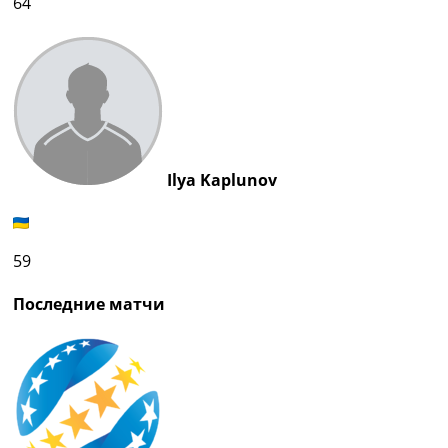
64
Ilya Kaplunov
59
Последние матчи