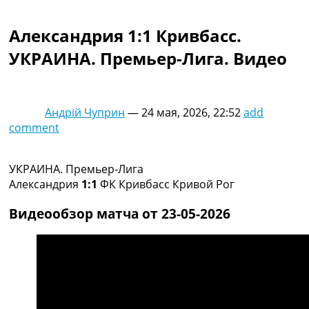
Коллективный прогноз
Турниры
Александрия 1:1 Кривбасс.
Чемпионат Мира
УКРАИНА. Премьер-Лига. Видео
Украина. Премьер-Лига
Украина. Первая Лига
Лига Чемпионов
Англия. Премьер Лига
Андрій Чуприн
—
24 мая, 2026, 22:52
add
Испания. Ла Лига
comment
Другие Турниры >>>
Таблицы
Таблицы групп Чемпионата Мира
УКРАИНА. Премьер-Лига
Украина. Премьер-Лига
Александрия
1:1
ФК Кривбасс Кривой Рог
Украина. Первая Лига
Лига Чемпионов. Таблицы групп
Видеообзор матча от 23-05-2026
Англия. Премьер-Лига
Испания. Ла Лига
Все таблицы >>>
Рейтинги
Рейтинг стран УЕФА
Рейтинг клубов УЕФА