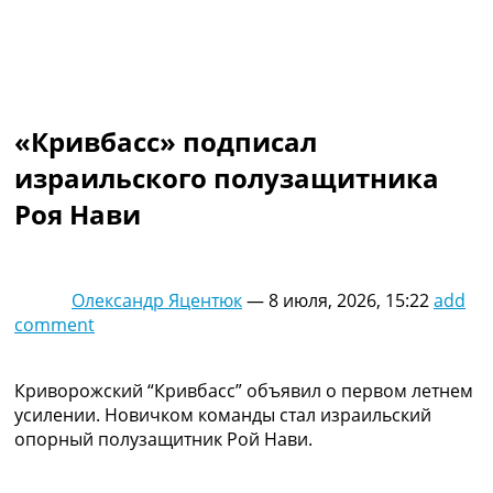
Коллективный прогноз
Турниры
Чемпионат Мира
Украина. Премьер-Лига
Украина. Первая Лига
«Кривбасс» подписал
Лига Чемпионов
Англия. Премьер Лига
израильского полузащитника
Испания. Ла Лига
Роя Нави
Другие Турниры >>>
Таблицы
Таблицы групп Чемпионата Мира
Украина. Премьер-Лига
Олександр Яцентюк
—
8 июля, 2026, 15:22
add
Украина. Первая Лига
comment
Лига Чемпионов. Таблицы групп
Англия. Премьер-Лига
Испания. Ла Лига
Криворожский “Кривбасс” объявил о первом летнем
Все таблицы >>>
усилении. Новичком команды стал израильский
Рейтинги
опорный полузащитник Рой Нави.
Рейтинг стран УЕФА
Рейтинг клубов УЕФА