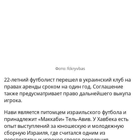
Украина. Премьер-Лига
Украина. Первая Лига
Лига Чемпионов
Англия. Премьер Лига
Испания. Ла Лига
Другие Турниры >>>
Таблицы
Таблицы групп Чемпионата Мира
Украина. Премьер-Лига
Украина. Первая Лига
Фото: fckryvbas
Лига Чемпионов. Таблицы групп
22-летний футболист перешел в украинский клуб на
Англия. Премьер-Лига
правах аренды сроком на один год. Соглашение
Испания. Ла Лига
также предусматривает право дальнейшего выкупа
Все таблицы >>>
игрока.
Рейтинги
Рейтинг стран УЕФА
Нави является питомцем израильского футбола и
Рейтинг клубов УЕФА
принадлежит «Маккаби» Тель-Авив. У Хавбека есть
Рейтинг ФИФА
опыт выступлений за юношескую и молодежную
ТВ программа
сборную Израиля, где считался одним из
перспективных игроков своего поколения.