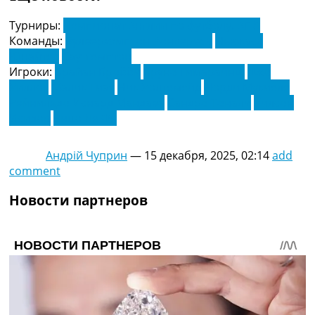
Турниры:
Чемпионат Англии по футболу. АПЛ
Команды:
Вулверхэмптон Уондерерс
Ньюкасл
Юнайтед
Саутгемптон
Игроки:
Брайан Бробби
Бруно Гимарайнш
Джо
Уиллок
Малик Тиау
Ник Уолтемейд
Норди Мукиеле
Рейнильдо Иснард Мандава
Сандро Тонали
Уилсон
Исидор
Энцо Ле Фе
Андрій Чуприн
—
15 декабря, 2025, 02:14
add
comment
Новости партнеров