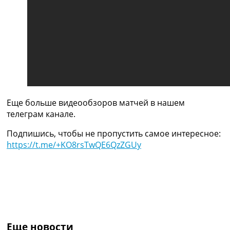
Украина. Премьер-Лига
Украина. Первая Лига
Лига Чемпионов
Англия. Премьер Лига
Испания. Ла Лига
Другие Турниры >>>
Таблицы
Таблицы групп Чемпионата Мира
Украина. Премьер-Лига
Еще больше видеообзоров матчей в нашем
Украина. Первая Лига
телеграм канале.
Лига Чемпионов. Таблицы групп
Англия. Премьер-Лига
Подпишись, чтобы не пропустить самое интересное:
Испания. Ла Лига
https://t.me/+KO8rsTwQE6QzZGUy
Все таблицы >>>
Рейтинги
Рейтинг стран УЕФА
Рейтинг клубов УЕФА
Рейтинг ФИФА
ТВ программа
Еще новости