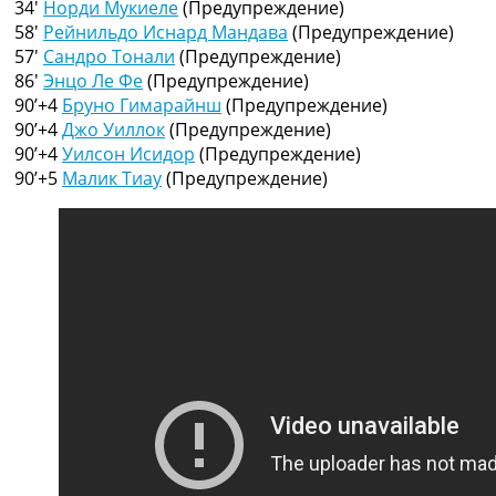
34′
Норди Мукиеле
(Предупреждение)
Рейтинг ФИФА
58′
Рейнильдо Иснард Мандава
(Предупреждение)
ТВ программа
57′
Сандро Тонали
(Предупреждение)
RU
86′
Энцо Ле Фе
(Предупреждение)
UA
90’+4
Бруно Гимарайнш
(Предупреждение)
90’+4
Джо Уиллок
(Предупреждение)
Categories
90’+4
Уилсон Исидор
(Предупреждение)
90’+5
Малик Тиау
(Предупреждение)
Главная
Новости футбола
Видео
Трансферы
Новости футбола Украины
Последние комментарии
Конкурс прогнозов
Логин
Рейтинги
Правила
Коллективный прогноз
Турниры
Чемпионат Мира