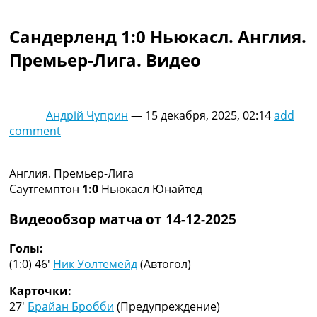
Коллективный прогноз
Турниры
Сандерленд 1:0 Ньюкасл. Англия.
Чемпионат Мира
Премьер-Лига. Видео
Украина. Премьер-Лига
Украина. Первая Лига
Лига Чемпионов
Англия. Премьер Лига
Андрій Чуприн
—
15 декабря, 2025, 02:14
add
Испания. Ла Лига
comment
Другие Турниры >>>
Таблицы
Таблицы групп Чемпионата Мира
Англия. Премьер-Лига
Украина. Премьер-Лига
Саутгемптон
1:0
Ньюкасл Юнайтед
Украина. Первая Лига
Лига Чемпионов. Таблицы групп
Видеообзор матча от 14-12-2025
Англия. Премьер-Лига
Испания. Ла Лига
Голы:
Все таблицы >>>
(1:0) 46′
Ник Уолтемейд
(Автогол)
Рейтинги
Карточки:
Рейтинг стран УЕФА
27′
Брайан Бробби
(Предупреждение)
Рейтинг клубов УЕФА