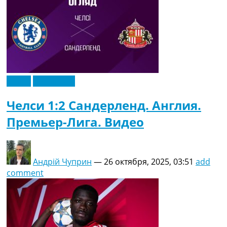
Видео
Эксклюзив
Челси 1:2 Сандерленд. Англия.
Премьер-Лига. Видео
Андрій Чуприн
—
26 октября, 2025, 03:51
add
comment