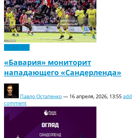
Эксклюзив
«Бавария» мониторит
нападающего «Сандерленда»
Павло Остапенко
—
16 апреля, 2026, 13:55
add
comment