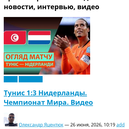
Рейтинг ФИФА
новости, интервью, видео
ТВ программа
RU
UA
Categories
Главная
Новости футбола
Видео
Трансферы
Новости футбола Украины
Видео
Эксклюзив
Последние комментарии
Конкурс прогнозов
Тунис 1:3 Нидерланды.
Логин
Чемпионат Мира. Видео
Рейтинги
Правила
Коллективный прогноз
Турниры
Олександр Яцентюк
—
26 июня, 2026, 10:19
add
Чемпионат Мира