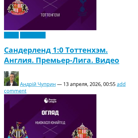
Видео
Эксклюзив
Сандерленд 1:0 Тоттенхэм.
Англия. Премьер-Лига. Видео
Андрій Чуприн
—
13 апреля, 2026, 00:55
add
comment