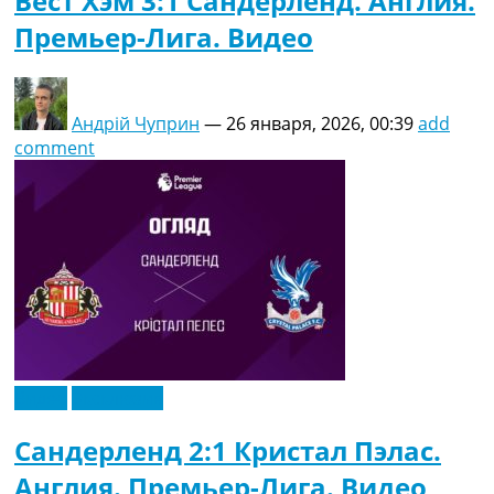
Вест Хэм 3:1 Сандерленд. Англия.
Премьер-Лига. Видео
Андрій Чуприн
—
26 января, 2026, 00:39
add
comment
Видео
Эксклюзив
Сандерленд 2:1 Кристал Пэлас.
Англия. Премьер-Лига. Видео