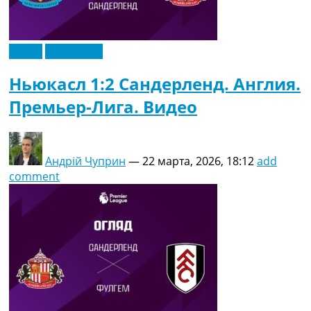
Видео
Эксклюзив
Ньюкасл 1:2 Сандерленд. Англия.
Премьер-Лига. Видео
Андрій Чуприн
—
22 марта, 2026, 18:12
add
comment