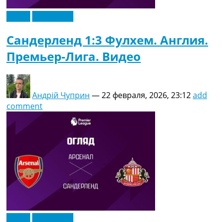
Видео
Эксклюзив
Сандерленд 1:3 Фулхем. Англия.
Премьер-Лига. Видео
Андрій Чуприн
—
22 февраля, 2026, 23:12
add
comment
Видео
Эксклюзив