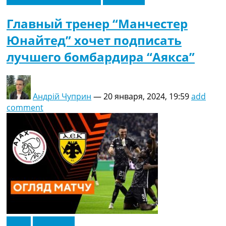
Главный тренер “Манчестер
Юнайтед” хочет подписать
лучшего бомбардира “Аякса”
Андрій Чуприн
—
20 января, 2024, 19:59
add
comment
Видео
Эксклюзив