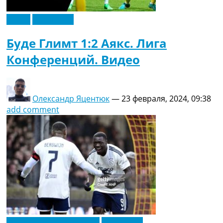
Видео
Эксклюзив
Буде Глимт 1:2 Аякс. Лига
Конференций. Видео
Олександр Яцентюк
—
23 февраля, 2024, 09:38
add comment
Футбольные трансферы
Эксклюзив