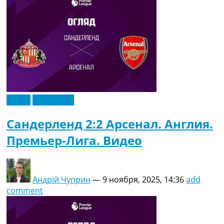
Видео
Эксклюзив
Сандерленд 2:2 Арсенал. Англия.
Премьер-Лига. Видео
Андрій Чуприн
—
9 ноября, 2025, 14:36
add
comment