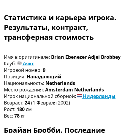
Коллективный прогноз
Турниры
Статистика и карьера игрока.
Чемпионат Мира
Украина. Премьер-Лига
Результаты, контракт,
Украина. Первая Лига
трансферная стоимость
Лига Чемпионов
Англия. Премьер Лига
Испания. Ла Лига
Имя в оригигинале:
Brian Ebenezer Adjei Brobbey
Другие Турниры >>>
Клуб:
Аякс
Таблицы
Игровой номер:
9
Таблицы групп Чемпионата Мира
Позиция:
Нападающий
Украина. Премьер-Лига
Национальность:
Netherlands
Украина. Первая Лига
Место рождения:
Amsterdam Netherlands
Лига Чемпионов. Таблицы групп
Игрок национальной сборной:
Нидерланды
Англия. Премьер-Лига
Возраст:
24
(1 Февраля 2002)
Испания. Ла Лига
Рост:
180
см
Все таблицы >>>
Вес:
78
кг
Рейтинги
Рейтинг стран УЕФА
Брайан Бробби. Последние
Рейтинг клубов УЕФА