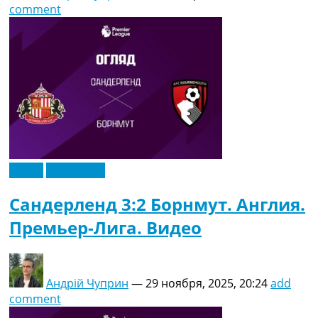
comment
Видео
Эксклюзив
Сандерленд 3:2 Борнмут. Англия.
Премьер-Лига. Видео
Андрій Чуприн
—
29 ноября, 2025, 20:24
add
comment