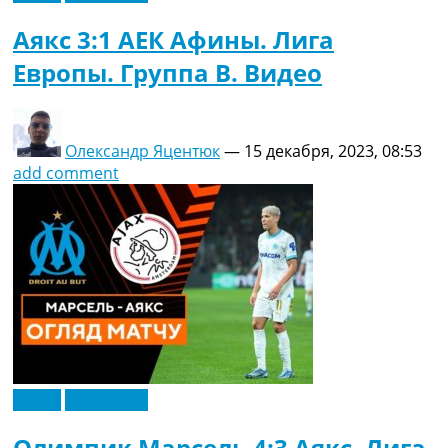
Аякс 3:1 АЕК Афины. Лига
Европы. Группа B. Видео
Олександр Яцентюк
—
15 декабря, 2023, 08:53
add comment
Видео
Эксклюзив
Олимпик Марсель 4:3 Аякс. Лига