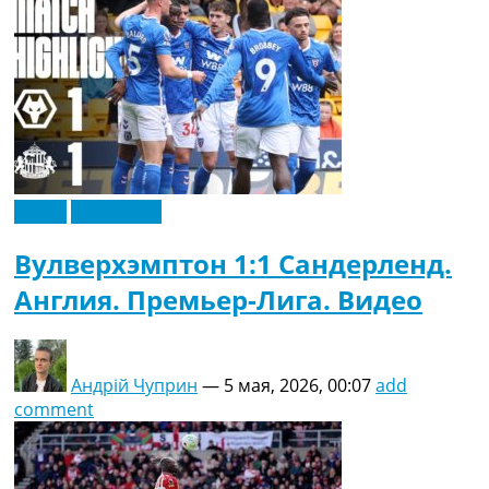
Видео
Эксклюзив
Вулверхэмптон 1:1 Сандерленд.
Англия. Премьер-Лига. Видео
Андрій Чуприн
—
5 мая, 2026, 00:07
add
comment