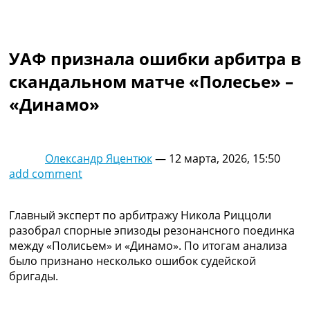
Коллективный прогноз
Турниры
Чемпионат Мира
УАФ признала ошибки арбитра в
Украина. Премьер-Лига
Украина. Первая Лига
скандальном матче «Полесье» –
Лига Чемпионов
«Динамо»
Англия. Премьер Лига
Испания. Ла Лига
Другие Турниры >>>
Таблицы
Олександр Яцентюк
—
12 марта, 2026, 15:50
Таблицы групп Чемпионата Мира
add comment
Украина. Премьер-Лига
Украина. Первая Лига
Лига Чемпионов. Таблицы групп
Главный эксперт по арбитражу Никола Риццоли
Англия. Премьер-Лига
разобрал спорные эпизоды резонансного поединка
Испания. Ла Лига
между «Полисьем» и «Динамо». По итогам анализа
Все таблицы >>>
было признано несколько ошибок судейской
Рейтинги
бригады.
Рейтинг стран УЕФА
Рейтинг клубов УЕФА