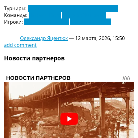
Турниры:
Чемпионат Украины по футболу. УПЛ
Команды:
Динамо Киев
Полесье Житомир
Игроки:
Кристиан Биловар
Максим Коробов
Олександр Яцентюк
—
12 марта, 2026, 15:50
add comment
Новости партнеров