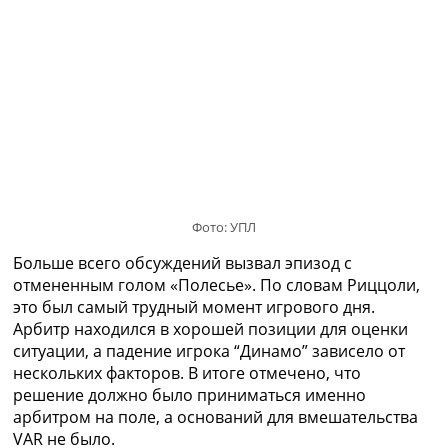
Украина. Премьер-Лига
Украина. Первая Лига
Лига Чемпионов
Англия. Премьер Лига
Испания. Ла Лига
Другие Турниры >>>
Таблицы
Таблицы групп Чемпионата Мира
Украина. Премьер-Лига
Украина. Первая Лига
Фото: УПЛ
Лига Чемпионов. Таблицы групп
Англия. Премьер-Лига
Больше всего обсуждений вызвал эпизод с
Испания. Ла Лига
отмененным голом «Полесье». По словам Риццоли,
Все таблицы >>>
это был самый трудный момент игрового дня.
Рейтинги
Арбитр находился в хорошей позиции для оценки
Рейтинг стран УЕФА
ситуации, а падение игрока “Динамо” зависело от
Рейтинг клубов УЕФА
нескольких факторов. В итоге отмечено, что
Рейтинг ФИФА
решение должно было приниматься именно
ТВ программа
арбитром на поле, а оснований для вмешательства
VAR не было.