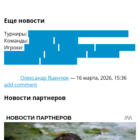
Еще новости
Турниры:
Чемпионат Испании по футболу. Ла Лига
Команды:
Мальорка
Эспаньол
Игроки:
Зито Лувумбо
Йохан Мохика
Клеменс Ридель
Мартин Вальент
Омар Маскарелл
Пабло Торре
Самуэль Коста
Чарльз Пикель
Олександр Яцентюк
—
16 марта, 2026, 15:36
add comment
Новости партнеров