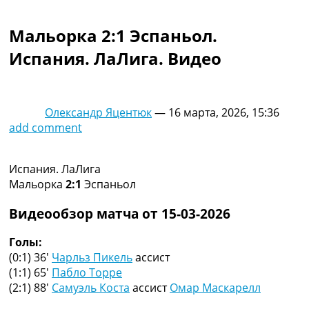
Коллективный прогноз
Турниры
Мальорка 2:1 Эспаньол.
Чемпионат Мира
Испания. ЛаЛига. Видео
Украина. Премьер-Лига
Украина. Первая Лига
Лига Чемпионов
Англия. Премьер Лига
Олександр Яцентюк
—
16 марта, 2026, 15:36
Испания. Ла Лига
add comment
Другие Турниры >>>
Таблицы
Таблицы групп Чемпионата Мира
Испания. ЛаЛига
Украина. Премьер-Лига
Мальорка
2:1
Эспаньол
Украина. Первая Лига
Лига Чемпионов. Таблицы групп
Видеообзор матча от 15-03-2026
Англия. Премьер-Лига
Испания. Ла Лига
Голы:
Все таблицы >>>
(0:1) 36′
Чарльз Пикель
ассист
Рейтинги
(1:1) 65′
Пабло Торре
Рейтинг стран УЕФА
(2:1) 88′
Самуэль Коста
ассист
Омар Маскарелл
Рейтинг клубов УЕФА