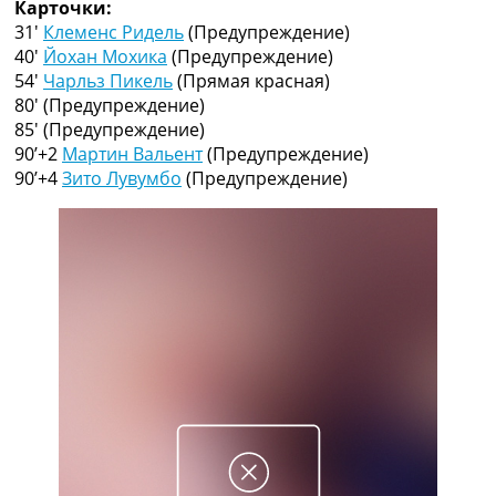
Карточки:
Рейтинг ФИФА
31′
Клеменс Ридель
(Предупреждение)
ТВ программа
40′
Йохан Мохика
(Предупреждение)
RU
54′
Чарльз Пикель
(Прямая красная)
UA
80′
(Предупреждение)
85′
(Предупреждение)
Categories
90’+2
Мартин Вальент
(Предупреждение)
90’+4
Зито Лувумбо
(Предупреждение)
Главная
Новости футбола
Видео
Трансферы
Новости футбола Украины
Последние комментарии
Конкурс прогнозов
Логин
Рейтинги
Правила
Коллективный прогноз
Турниры
Чемпионат Мира