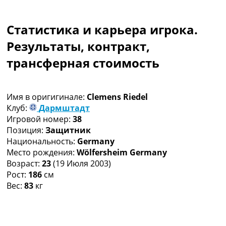
Коллективный прогноз
Турниры
Статистика и карьера игрока.
Чемпионат Мира
Украина. Премьер-Лига
Результаты, контракт,
Украина. Первая Лига
трансферная стоимость
Лига Чемпионов
Англия. Премьер Лига
Испания. Ла Лига
Имя в оригигинале:
Clemens Riedel
Другие Турниры >>>
Клуб:
Дармштадт
Таблицы
Игровой номер:
38
Таблицы групп Чемпионата Мира
Позиция:
Защитник
Украина. Премьер-Лига
Национальность:
Germany
Украина. Первая Лига
Место рождения:
Wölfersheim Germany
Лига Чемпионов. Таблицы групп
Возраст:
23
(19 Июля 2003)
Англия. Премьер-Лига
Рост:
186
см
Испания. Ла Лига
Вес:
83
кг
Все таблицы >>>
Рейтинги
Рейтинг стран УЕФА
Рейтинг клубов УЕФА