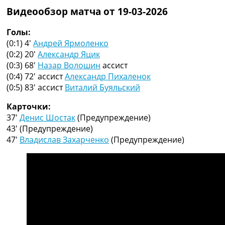
Коллективный прогноз
Видеообзор матча от 19-03-2026
Турниры
Чемпионат Мира
Голы:
Украина. Премьер-Лига
(0:1) 4′
Андрей Ярмоленко
Украина. Первая Лига
(0:2) 20′
Александр Яцик
Лига Чемпионов
(0:3) 68′
Назар Волошин
ассист
Англия. Премьер Лига
(0:4) 72′
ассист
Александр Пихаленок
Испания. Ла Лига
(0:5) 83′
ассист
Виталий Буяльский
Другие Турниры >>>
Карточки:
Таблицы
37′
Денис Шостак
(Предупреждение)
Таблицы групп Чемпионата Мира
43′
(Предупреждение)
Украина. Премьер-Лига
47′
Владислав Захарченко
(Предупреждение)
Украина. Первая Лига
Лига Чемпионов. Таблицы групп
Англия. Премьер-Лига
Испания. Ла Лига
Все таблицы >>>
Рейтинги
Рейтинг стран УЕФА
Рейтинг клубов УЕФА