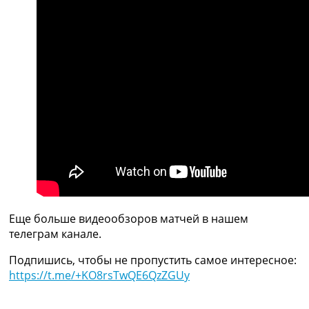
Рейтинг ФИФА
ТВ программа
RU
UA
Categories
Главная
Новости футбола
Видео
Трансферы
Новости футбола Украины
Последние комментарии
Конкурс прогнозов
Еще больше видеообзоров матчей в нашем
Логин
телеграм канале.
Рейтинги
Правила
Подпишись, чтобы не пропустить самое интересное:
Коллективный прогноз
https://t.me/+KO8rsTwQE6QzZGUy
Турниры
Чемпионат Мира