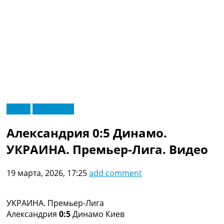
RU
Видео
Эксклюзив
UA
Главная
Меню
Александрия 0:5 Динамо.
Новости футбола
Видео
УКРАИНА. Премьер-Лига. Видео
Трансферы
Новости футбола Украины
19 марта, 2026, 17:25
add comment
Последние комментарии
Конкурс прогнозов
Логин
УКРАИНА. Премьер-Лига
Рейтинги
Александрия
0:5
Динамо Киев
Правила