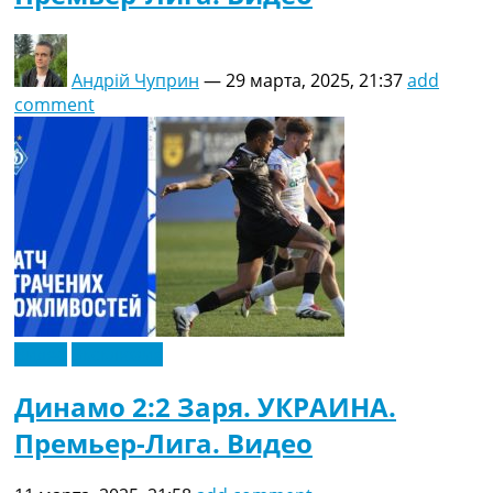
Андрій Чуприн
—
29 марта, 2025, 21:37
add
comment
Видео
Эксклюзив
Динамо 2:2 Заря. УКРАИНА.
Премьер-Лига. Видео