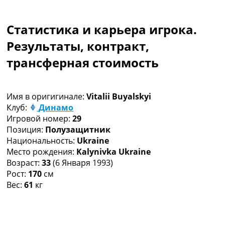
Коллективный прогноз
Турниры
Статистика и карьера игрока.
Чемпионат Мира
Украина. Премьер-Лига
Результаты, контракт,
Украина. Первая Лига
трансферная стоимость
Лига Чемпионов
Англия. Премьер Лига
Испания. Ла Лига
Имя в оригигинале:
Vitalii Buyalskyi
Другие Турниры >>>
Клуб:
Динамо
Таблицы
Игровой номер:
29
Таблицы групп Чемпионата Мира
Позиция:
Полузащитник
Украина. Премьер-Лига
Национальность:
Ukraine
Украина. Первая Лига
Место рождения:
Kalynivka Ukraine
Лига Чемпионов. Таблицы групп
Возраст:
33
(6 Января 1993)
Англия. Премьер-Лига
Рост:
170
см
Испания. Ла Лига
Вес:
61
кг
Все таблицы >>>
Рейтинги
Рейтинг стран УЕФА
Рейтинг клубов УЕФА