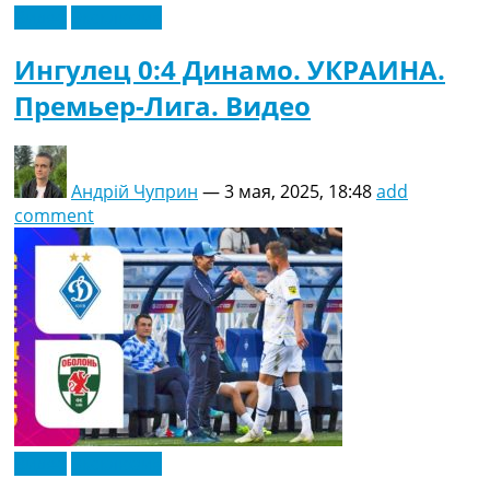
Видео
Эксклюзив
Ингулец 0:4 Динамо. УКРАИНА.
Премьер-Лига. Видео
Андрій Чуприн
—
3 мая, 2025, 18:48
add
comment
Видео
Эксклюзив