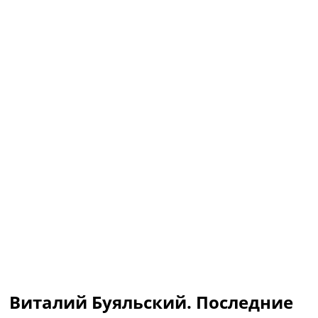
Рейтинг ФИФА
ТВ программа
RU
UA
Categories
Главная
Новости футбола
Видео
Трансферы
Новости футбола Украины
Последние комментарии
Конкурс прогнозов
Логин
Рейтинги
Правила
Коллективный прогноз
Турниры
Виталий Буяльский. Последние
Чемпионат Мира