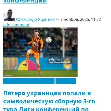
конференций
Олександр Яцентюк
—
7 ноября, 2025, 11:52
add comment
Новости футбола Украины
Эксклюзив
Пятеро украинцев попали в
символическую сборную 3-го
тура Лиги конференций по