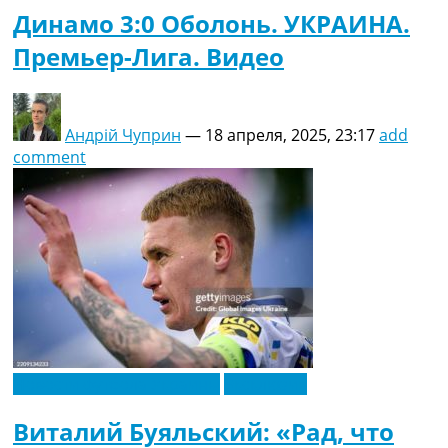
Динамо 3:0 Оболонь. УКРАИНА.
Премьер-Лига. Видео
Андрій Чуприн
—
18 апреля, 2025, 23:17
add
comment
Новости футбола Украины
Эксклюзив
Виталий Буяльский: «Рад, что