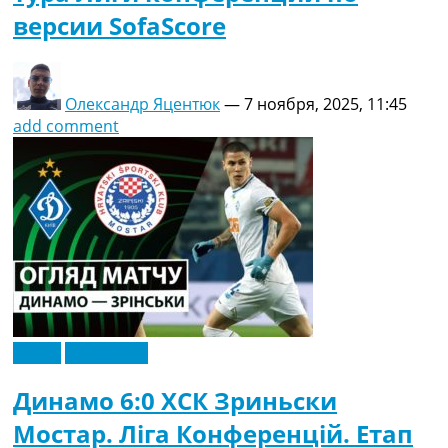
версии SofaScore
Олександр Яцентюк
—
7 ноября, 2025, 11:45
add comment
Видео
Эксклюзив
Динамо 6:0 ХСК Зриньски
Мостар. Ліга Конференцій. Етап