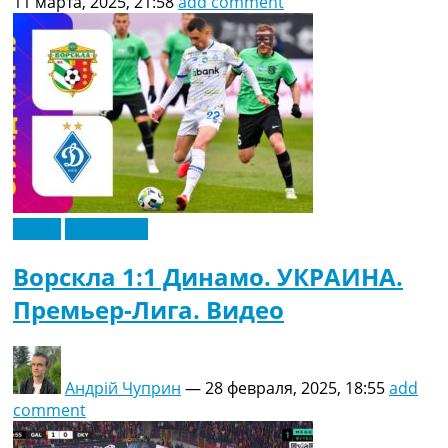
11 марта, 2025, 21:58
add comment
Видео
Эксклюзив
Ворскла 1:1 Динамо. УКРАИНА.
Премьер-Лига. Видео
Андрій Чуприн
—
28 февраля, 2025, 18:55
add
comment