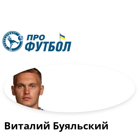
RU
UA
Главная
Меню
Новости футбола
Видео
Трансферы
Новости футбола Украины
Последние комментарии
Конкурс прогнозов
Виталий Буяльский
Логин
Рейтинги
Правила