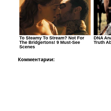
Украина. Первая Лига
Лига Чемпионов
Англия. Премьер Лига
Испания. Ла Лига
Другие Турниры >>>
Таблицы
Таблицы групп Чемпионата Мира
Украина. Премьер-Лига
Украина. Первая Лига
Лига Чемпионов. Таблицы групп
Англия. Премьер-Лига
Комментарии:
Испания. Ла Лига
Все таблицы >>>
Рейтинги
Рейтинг стран УЕФА
Рейтинг клубов УЕФА
Рейтинг ФИФА
ТВ программа