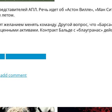
представителей АПЛ. Речь идет об «Астон Вилле», «Ман С
 летом.
рит желанием менять команду. Другой вопрос, что «Бар
 ценными активами. Контракт Бальде с «блаугранас» дейс
ити
Манчестер Юнайтед
add comment