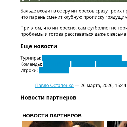
ТВ программа
Бальде входит в сферу интересов сразу троих 
RU
что парень сменит клубную прописку грядущим
UA
При этом, что интересно, сам футболист не го
Categories
проблемы и готова расставаться даже с весьма
Главная
Еще новости
Новости футбола
Видео
Турниры:
Чемпионат Англии по футболу. АПЛ
Трансферы
Команды:
Астон Вилла
Барселона
Манчестер С
Новости футбола Украины
Игроки:
Альфа Бальде
Последние комментарии
Конкурс прогнозов
Павло Остапенко
—
26 марта, 2026, 15:44
Логин
Рейтинги
Новости партнеров
Правила
Коллективный прогноз
Турниры
Чемпионат Мира
Украина. Премьер-Лига