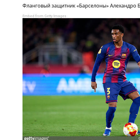
Фланговый защитник «Барселоны» Алехандро Ба
Турниры
Чемпионат Мира
Embed from Getty Images
Украина. Премьер-Лига
Украина. Первая Лига
Лига Чемпионов
Англия. Премьер Лига
Испания. Ла Лига
Другие Турниры >>>
Таблицы
Таблицы групп Чемпионата Мира
Украина. Премьер-Лига
Украина. Первая Лига
Лига Чемпионов. Таблицы групп
Англия. Премьер-Лига
Испания. Ла Лига
Все таблицы >>>
Рейтинги
Рейтинг стран УЕФА
Рейтинг клубов УЕФА
Рейтинг ФИФА