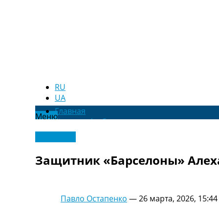
RU
UA
Главная
Меню
Новости футбола
Видео
Эксклюзив
Трансферы
Новости футбола Украины
Защитник «Барселоны» Алех
Последние комментарии
Конкурс прогнозов
Логин
Рейтинги
Павло Остапенко
—
26 марта, 2026, 15:44
Правила
Коллективный прогноз