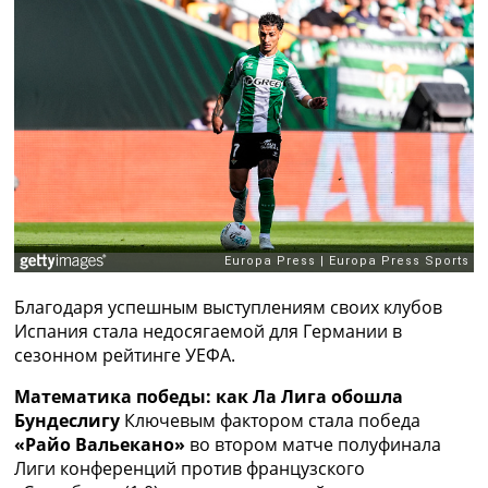
Рейтинг ФИФА
ТВ программа
RU
UA
Categories
Главная
Новости футбола
Видео
Трансферы
Новости футбола Украины
Благодаря успешным выступлениям своих клубов
Последние комментарии
Испания стала недосягаемой для Германии в
Конкурс прогнозов
сезонном рейтинге УЕФА.
Логин
Рейтинги
Математика победы: как Ла Лига обошла
Правила
Бундеслигу
Ключевым фактором стала победа
Коллективный прогноз
«Райо Вальекано»
во втором матче полуфинала
Турниры
Лиги конференций против французского
Чемпионат Мира