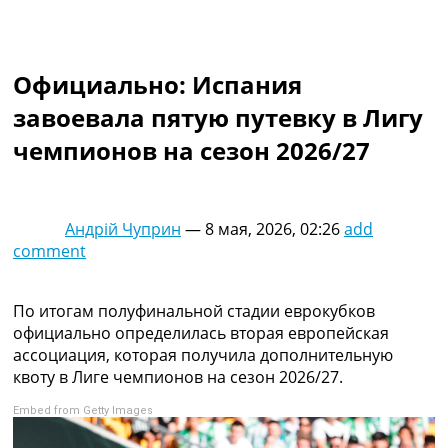
Коллективный прогноз
Турниры
Чемпионат Мира
Официально: Испания
Украина. Премьер-Лига
Украина. Первая Лига
завоевала пятую путевку в Лигу
Лига Чемпионов
чемпионов на сезон 2026/27
Англия. Премьер Лига
Испания. Ла Лига
Другие Турниры >>>
Таблицы
Андрій Чуприн
—
8 мая, 2026, 02:26
add
Таблицы групп Чемпионата Мира
comment
Украина. Премьер-Лига
Украина. Первая Лига
Лига Чемпионов. Таблицы групп
По итогам полуфинальной стадии еврокубков
Англия. Премьер-Лига
официально определилась вторая европейская
Испания. Ла Лига
ассоциация, которая получила дополнительную
Все таблицы >>>
квоту в Лиге чемпионов на сезон 2026/27.
Рейтинги
Embed from Getty Images
Рейтинг стран УЕФА
Рейтинг клубов УЕФА