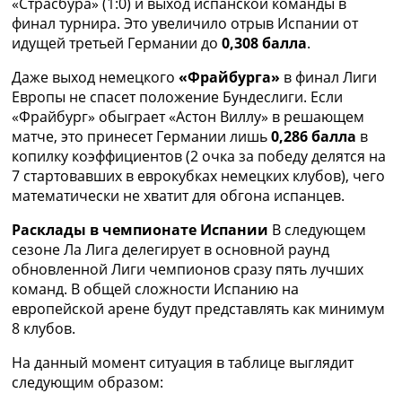
«Страсбура» (1:0) и выход испанской команды в
Украина. Премьер-Лига
финал турнира. Это увеличило отрыв Испании от
Украина. Первая Лига
идущей третьей Германии до
0,308 балла
.
Лига Чемпионов
Англия. Премьер Лига
Даже выход немецкого
«Фрайбурга»
в финал Лиги
Испания. Ла Лига
Европы не спасет положение Бундеслиги. Если
Другие Турниры >>>
«Фрайбург» обыграет «Астон Виллу» в решающем
Таблицы
матче, это принесет Германии лишь
0,286 балла
в
Таблицы групп Чемпионата Мира
копилку коэффициентов (2 очка за победу делятся на
Украина. Премьер-Лига
7 стартовавших в еврокубках немецких клубов), чего
Украина. Первая Лига
математически не хватит для обгона испанцев.
Лига Чемпионов. Таблицы групп
Расклады в чемпионате Испании
В следующем
Англия. Премьер-Лига
сезоне Ла Лига делегирует в основной раунд
Испания. Ла Лига
обновленной Лиги чемпионов сразу пять лучших
Все таблицы >>>
команд. В общей сложности Испанию на
Рейтинги
европейской арене будут представлять как минимум
Рейтинг стран УЕФА
8 клубов.
Рейтинг клубов УЕФА
Рейтинг ФИФА
На данный момент ситуация в таблице выглядит
ТВ программа
следующим образом: