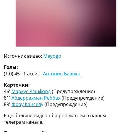
Рейтинг ФИФА
ТВ программа
RU
UA
Categories
Главная
Источник видео:
Megogo
Новости футбола
Видео
Голы:
Трансферы
(1:0) 45’+1
ассист
Антонио Бланко
Новости футбола Украины
Последние комментарии
Карточки:
Конкурс прогнозов
46′
Маркус Рэшфорд
(Предупреждение)
Логин
81′
Абдеррахман Реббах
(Предупреждение)
Рейтинги
89′
Жоау Канселу
(Предупреждение)
Правила
Еще больше видеообзоров матчей в нашем
Коллективный прогноз
телеграм канале.
Турниры
Чемпионат Мира