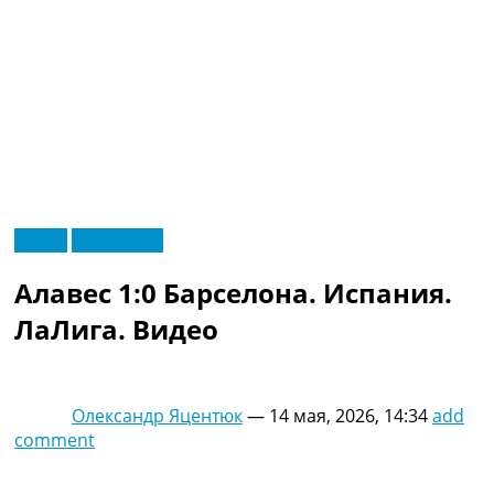
RU
Видео
Эксклюзив
UA
Главная
Меню
Алавес 1:0 Барселона. Испания.
Новости футбола
Видео
ЛаЛига. Видео
Трансферы
Новости футбола Украины
Последние комментарии
Олександр Яцентюк
—
14 мая, 2026, 14:34
add
Конкурс прогнозов
comment
Логин
Рейтинги
Правила