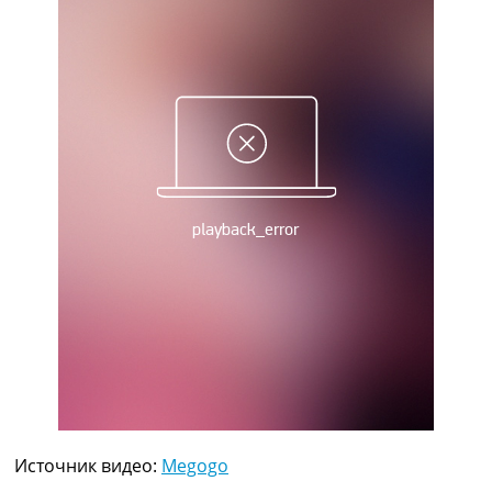
Рейтинг ФИФА
ТВ программа
RU
UA
Categories
Главная
Новости футбола
Видео
Трансферы
Новости футбола Украины
Последние комментарии
Конкурс прогнозов
Логин
Рейтинги
Правила
Коллективный прогноз
Турниры
Источник видео:
Megogo
Чемпионат Мира