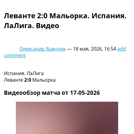
Коллективный прогноз
Турниры
Леванте 2:0 Мальорка. Испания.
Чемпионат Мира
ЛаЛига. Видео
Украина. Премьер-Лига
Украина. Первая Лига
Лига Чемпионов
Англия. Премьер Лига
Олександр Яцентюк
—
18 мая, 2026, 16:54
add
Испания. Ла Лига
comment
Другие Турниры >>>
Таблицы
Таблицы групп Чемпионата Мира
Испания. ЛаЛига
Украина. Премьер-Лига
Леванте
2:0
Мальорка
Украина. Первая Лига
Лига Чемпионов. Таблицы групп
Видеообзор матча от 17-05-2026
Англия. Премьер-Лига
Испания. Ла Лига
Все таблицы >>>
Рейтинги
Рейтинг стран УЕФА
Рейтинг клубов УЕФА