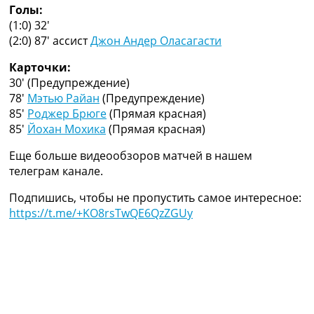
Голы:
Украина. Премьер-Лига
(1:0) 32′
Украина. Первая Лига
(2:0) 87′
ассист
Джон Андер Оласагасти
Лига Чемпионов
Англия. Премьер Лига
Карточки:
Испания. Ла Лига
30′
(Предупреждение)
Другие Турниры >>>
78′
Мэтью Райан
(Предупреждение)
Таблицы
85′
Роджер Брюге
(Прямая красная)
Таблицы групп Чемпионата Мира
85′
Йохан Мохика
(Прямая красная)
Украина. Премьер-Лига
Украина. Первая Лига
Еще больше видеообзоров матчей в нашем
Лига Чемпионов. Таблицы групп
телеграм канале.
Англия. Премьер-Лига
Испания. Ла Лига
Подпишись, чтобы не пропустить самое интересное:
Все таблицы >>>
https://t.me/+KO8rsTwQE6QzZGUy
Рейтинги
Рейтинг стран УЕФА
Рейтинг клубов УЕФА
Рейтинг ФИФА
ТВ программа