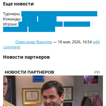
Еще новости
Турниры:
Чемпионат Испании по футболу. Ла Лига
Команды:
Леванте
Мальорка
Игроки:
Джон Андер Оласагасти
Йохан Мохика
Мэтью Райан
Роджер Брюге
Олександр Яцентюк
—
18 мая, 2026, 16:54
add
comment
Новости партнеров