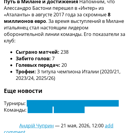
Путь в Милане и достижения
Напомним, что
Украина. Премьер-Лига
Алессандро Бастони перешел в «Интер» из
Украина. Первая Лига
«Аталанты» в августе 2017 года за скромные
8
Лига Чемпионов
миллионов евро
. За время выступлений в Милане
Англия. Премьер Лига
итальянец стал настоящим лидером
Испания. Ла Лига
оборонительной линии команды. Его показатели за
Другие Турниры >>>
клуб:
Таблицы
Таблицы групп Чемпионата Мира
Сыграно матчей:
238
Украина. Премьер-Лига
Забито голов:
7
Украина. Первая Лига
Голевых передач:
20
Лига Чемпионов. Таблицы групп
Трофеи:
3 титула чемпиона Италии (2020/21,
Англия. Премьер-Лига
2023/24, 2025/26)
Испания. Ла Лига
Все таблицы >>>
Еще новости
Рейтинги
Рейтинг стран УЕФА
Турниры:
Чемпионат Италии по футболу. Серия А
Рейтинг клубов УЕФА
Команды:
Барселона
Интер Милан
Рейтинг ФИФА
ТВ программа
Андрій Чуприн
—
21 мая, 2026, 12:00
add
comment