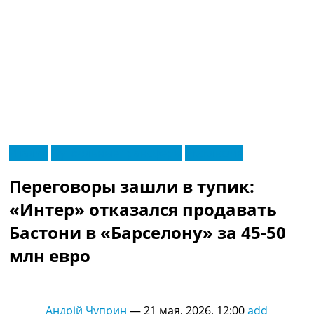
RU
Италия
Футбольные трансферы
Эксклюзив
UA
Главная
Меню
Переговоры зашли в тупик:
Новости футбола
Видео
«Интер» отказался продавать
Трансферы
Бастони в «Барселону» за 45-50
Новости футбола Украины
Последние комментарии
млн евро
Конкурс прогнозов
Логин
Рейтинги
Андрій Чуприн
—
21 мая, 2026, 12:00
add
Правила