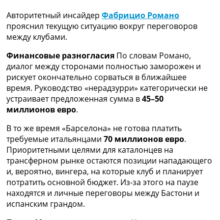
Рейтинг ФИФА
Авторитетный инсайдер
Фабрицио Романо
ТВ программа
прояснил текущую ситуацию вокруг переговоров
RU
между клубами.
UA
Финансовые разногласия
По словам Романо,
Categories
диалог между сторонами полностью заморожен и
рискует окончательно сорваться в ближайшее
Главная
время. Руководство «нерадзурри» категорически не
Новости футбола
устраивает предложенная сумма в
45–50
Видео
миллионов евро
.
Трансферы
В то же время «Барселона» не готова платить
Новости футбола Украины
требуемые итальянцами
70 миллионов евро
.
Последние комментарии
Приоритетными целями для каталонцев на
Конкурс прогнозов
трансферном рынке остаются позиции нападающего
Логин
и, вероятно, вингера, на которые клуб и планирует
Рейтинги
потратить основной бюджет. Из-за этого на паузе
Правила
находятся и личные переговоры между Бастони и
Коллективный прогноз
испанским грандом.
Турниры
Чемпионат Мира