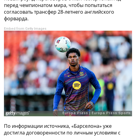
Рейтинг ФИФА
перед чемпионатом мира, чтобы попытаться
ТВ программа
согласовать трансфер 28-летнего английского
форварда.
RU
UA
Embed from Getty Images
Categories
Главная
Новости футбола
Видео
Трансферы
Новости футбола Украины
Последние комментарии
Конкурс прогнозов
Логин
Рейтинги
Правила
Коллективный прогноз
По информации источника, «Барселона» уже
Турниры
достигла договоренности по личным условиям с
Чемпионат Мира