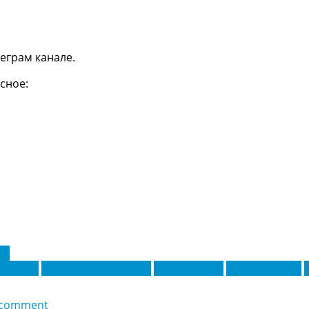
еграм канале.
сное:
ай
и Пино
Жан-Филипп Матета
Иси Паласон
Исмаила Сисс
 comment