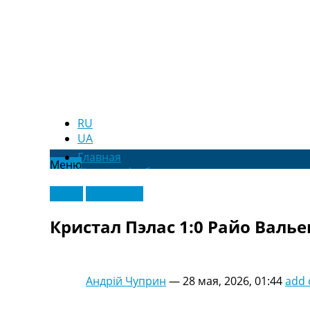
RU
UA
Главная
Меню
Новости футбола
Видео
Видео
Эксклюзив
Трансферы
Новости футбола Украины
Кристал Пэлас 1:0 Райо Валь
Последние комментарии
Конкурс прогнозов
Логин
Рейтинги
Андрій Чуприн
—
28 мая, 2026, 01:44
add
Правила
Коллективный прогноз