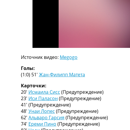
ТВ программа
RU
UA
Categories
Главная
Новости футбола
Источник видео:
Megogo
Видео
Трансферы
Голы:
Новости футбола Украины
(1:0) 51′
Жан-Филипп Матета
Последние комментарии
Конкурс прогнозов
Карточки:
Логин
20′
Исмаила Сисс
(Предупреждение)
Рейтинги
23′
Иси Паласон
(Предупреждение)
Правила
41′
(Предупреждение)
Коллективный прогноз
48′
Унаи Лопес
(Предупреждение)
Турниры
62′
Альваро Гарсия
(Предупреждение)
Чемпионат Мира
74′
Ереми Пино
(Предупреждение)
Украина. Премьер-Лига