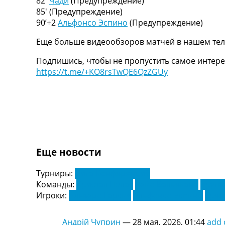
82′
Чади
(Предупреждение)
Украина. Первая Лига
85′
(Предупреждение)
Лига Чемпионов
90’+2
Альфонсо Эспино
(Предупреждение)
Англия. Премьер Лига
Еще больше видеообзоров матчей в нашем тел
Испания. Ла Лига
Другие Турниры >>>
Подпишись, чтобы не пропустить самое интере
Таблицы
https://t.me/+KO8rsTwQE6QzZGUy
Таблицы групп Чемпионата Мира
Украина. Премьер-Лига
Украина. Первая Лига
Лига Чемпионов. Таблицы групп
Англия. Премьер-Лига
Испания. Ла Лига
Все таблицы >>>
Еще новости
Рейтинги
Рейтинг стран УЕФА
Турниры:
Лига Конференций
Рейтинг клубов УЕФА
Команды:
Кристал Пэлас
Райо Вальекано
Уругв
Рейтинг ФИФА
Игроки:
Альваро Гарсия
Альфонсо Эспино
Ерем
ТВ программа
Андрій Чуприн
—
28 мая, 2026, 01:44
add