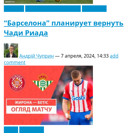
Испания
Футбольные трансферы
Эксклюзив
“Барселона” планирует вернуть
Чади Риада
Андрій Чуприн
—
7 апреля, 2024, 14:33
add
comment
Видео
Эксклюзив