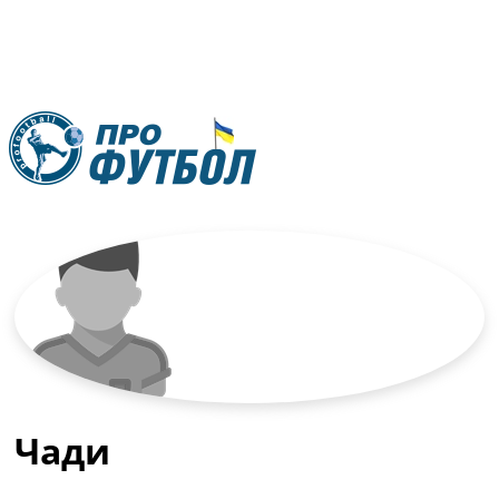
RU
UA
Главная
Меню
Новости футбола
Видео
Трансферы
Новости футбола Украины
Последние комментарии
Конкурс прогнозов
Чади
Логин
Рейтинги
Правила