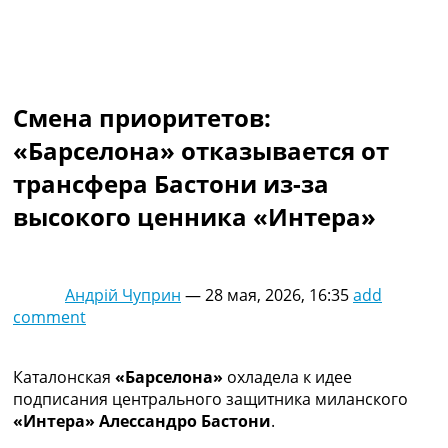
Коллективный прогноз
Турниры
Чемпионат Мира
Украина. Премьер-Лига
Украина. Первая Лига
Смена приоритетов:
Лига Чемпионов
«Барселона» отказывается от
Англия. Премьер Лига
Испания. Ла Лига
трансфера Бастони из-за
Другие Турниры >>>
высокого ценника «Интера»
Таблицы
Таблицы групп Чемпионата Мира
Украина. Премьер-Лига
Украина. Первая Лига
Андрій Чуприн
—
28 мая, 2026, 16:35
add
Лига Чемпионов. Таблицы групп
comment
Англия. Премьер-Лига
Испания. Ла Лига
Все таблицы >>>
Каталонская
«Барселона»
охладела к идее
Рейтинги
подписания центрального защитника миланского
Рейтинг стран УЕФА
«Интера» Алессандро Бастони
.
Рейтинг клубов УЕФА