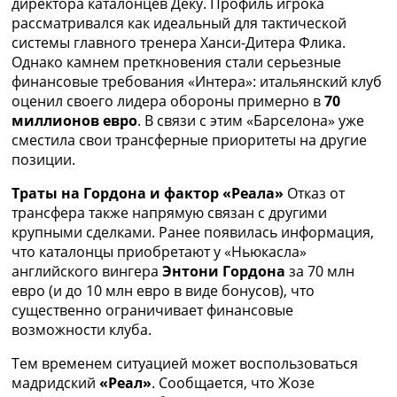
директора каталонцев Деку. Профиль игрока
Украина. Премьер-Лига
рассматривался как идеальный для тактической
Украина. Первая Лига
системы главного тренера Ханси-Дитера Флика.
Лига Чемпионов
Однако камнем преткновения стали серьезные
Англия. Премьер Лига
финансовые требования «Интера»: итальянский клуб
Испания. Ла Лига
оценил своего лидера обороны примерно в
70
Другие Турниры >>>
миллионов евро
. В связи с этим «Барселона» уже
Таблицы
сместила свои трансферные приоритеты на другие
Таблицы групп Чемпионата Мира
позиции.
Украина. Премьер-Лига
Украина. Первая Лига
Траты на Гордона и фактор «Реала»
Отказ от
Лига Чемпионов. Таблицы групп
трансфера также напрямую связан с другими
Англия. Премьер-Лига
крупными сделками. Ранее появилась информация,
Испания. Ла Лига
что каталонцы приобретают у «Ньюкасла»
Все таблицы >>>
английского вингера
Энтони Гордона
за 70 млн
Рейтинги
евро (и до 10 млн евро в виде бонусов), что
Рейтинг стран УЕФА
существенно ограничивает финансовые
Рейтинг клубов УЕФА
возможности клуба.
Рейтинг ФИФА
Тем временем ситуацией может воспользоваться
ТВ программа
мадридский
«Реал»
. Сообщается, что Жозе