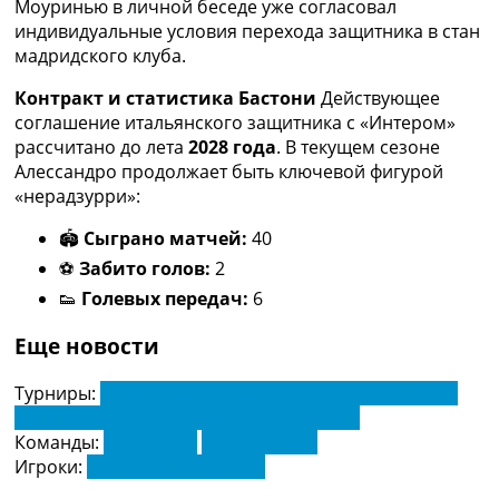
Моуринью в личной беседе уже согласовал
индивидуальные условия перехода защитника в стан
мадридского клуба.
Контракт и статистика Бастони
Действующее
соглашение итальянского защитника с «Интером»
рассчитано до лета
2028 года
. В текущем сезоне
Алессандро продолжает быть ключевой фигурой
«нерадзурри»:
🏟
Сыграно матчей:
40
⚽️
Забито голов:
2
👟
Голевых передач:
6
Еще новости
Турниры:
Чемпионат Испании по футболу. Ла Лига
Чемпионат Италии по футболу. Серия А
Команды:
Барселона
Интер Милан
Игроки:
Алессандро Бастони