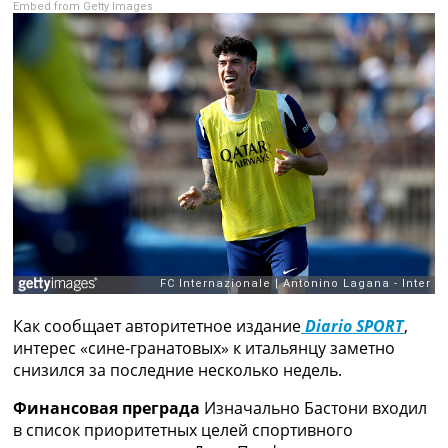
Embed from Getty Images
Рейтинг ФИФА
ТВ программа
RU
UA
Categories
Главная
Новости футбола
Видео
Трансферы
Новости футбола Украины
Последние комментарии
Конкурс прогнозов
Как сообщает авторитетное издание
Diario SPORT
,
Логин
интерес «сине-гранатовых» к итальянцу заметно
Рейтинги
снизился за последние несколько недель.
Правила
Коллективный прогноз
Финансовая преграда
Изначально Бастони входил
Турниры
в список приоритетных целей спортивного
Чемпионат Мира