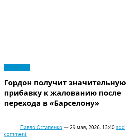
RU
Эксклюзив
UA
Главная
Меню
Гордон получит значительную
Новости футбола
Видео
прибавку к жалованию после
Трансферы
перехода в «Барселону»
Новости футбола Украины
Последние комментарии
Конкурс прогнозов
Логин
Павло Остапенко
—
29 мая, 2026, 13:40
add
Рейтинги
comment
Правила