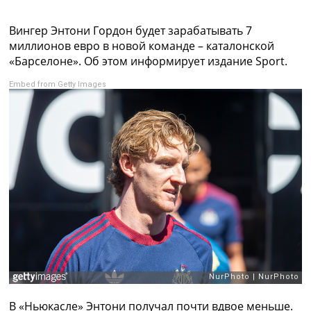
Коллективный прогноз
Турниры
Вингер Энтони Гордон будет зарабатывать 7
Чемпионат Мира
миллионов евро в новой команде – каталонской
Украина. Премьер-Лига
«Барселоне». Об этом информирует издание Sport.
Украина. Первая Лига
Embed from Getty Images
Лига Чемпионов
Англия. Премьер Лига
Испания. Ла Лига
Другие Турниры >>>
Таблицы
Таблицы групп Чемпионата Мира
Украина. Премьер-Лига
Украина. Первая Лига
Лига Чемпионов. Таблицы групп
Англия. Премьер-Лига
Испания. Ла Лига
Все таблицы >>>
Рейтинги
Рейтинг стран УЕФА
Рейтинг клубов УЕФА
В «Ньюкасле» Энтони получал почти вдвое меньше.