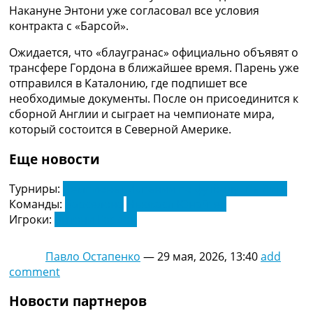
Рейтинг ФИФА
Накануне Энтони уже согласовал все условия
ТВ программа
контракта с «Барсой».
RU
Ожидается, что «блаугранас» официально объявят о
UA
трансфере Гордона в ближайшее время. Парень уже
отправился в Каталонию, где подпишет все
Categories
необходимые документы. После он присоединится к
сборной Англии и сыграет на чемпионате мира,
Главная
который состоится в Северной Америке.
Новости футбола
Видео
Еще новости
Трансферы
Новости футбола Украины
Турниры:
Чемпионат Испании по футболу. Ла Лига
Последние комментарии
Команды:
Барселона
Ньюкасл Юнайтед
Конкурс прогнозов
Игроки:
Энтони Гордон
Логин
Рейтинги
Павло Остапенко
—
29 мая, 2026, 13:40
add
Правила
comment
Коллективный прогноз
Турниры
Новости партнеров
Чемпионат Мира