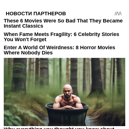
Украина. Премьер-Лига
Украина. Первая Лига
Лига Чемпионов
Англия. Премьер Лига
Испания. Ла Лига
Другие Турниры >>>
Таблицы
Таблицы групп Чемпионата Мира
Украина. Премьер-Лига
Украина. Первая Лига
Лига Чемпионов. Таблицы групп
Англия. Премьер-Лига
Испания. Ла Лига
Все таблицы >>>
Рейтинги
Рейтинг стран УЕФА
Рейтинг клубов УЕФА
Рейтинг ФИФА
ТВ программа