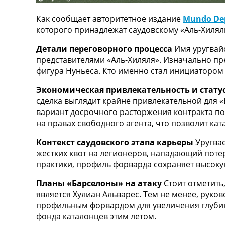
ТВ программа
Как сообщает авторитетное издание
Mundo Dep
RU
которого принадлежат саудовскому «Аль-Хилял
UA
Детали переговорного процесса
Имя уругвайс
Categories
представителями «Аль-Хиляля». Изначально пр
фигура Нуньеса. Кто именно стал инициатором
Главная
Экономическая привлекательность и статус
Новости футбола
сделка выглядит крайне привлекательной для 
Видео
вариант досрочного расторжения контракта по
Трансферы
на правах свободного агента, что позволит к
Новости футбола Украины
Последние комментарии
Контекст саудовского этапа карьеры
Уругвае
Конкурс прогнозов
жестких квот на легионеров, нападающий потер
Логин
практики, профиль форварда сохраняет высоку
Рейтинги
Правила
Планы «Барселоны» на атаку
Стоит отметить
Коллективный прогноз
является Хулиан Альварес. Тем не менее, рук
Турниры
профильным форвардом для увеличения глубины 
Чемпионат Мира
фонда каталонцев этим летом.
Украина. Премьер-Лига