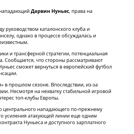
ий нападающий
Дарвин Нуньес
, права на
у руководством каталонского клуба и
нселу, однако в процессе обсуждалась и
еизвестным.
ики и трансферной стратегии, потенциальная
а. Сообщается, что стороны рассматривают
Нуньес сможет вернуться в европейский футбол
нсации.
» в прошлом сезоне. Впоследствии, из-за
вии. Несмотря на нехватку стабильной игровой
нтерес топ-клубы Европы.
ию центрального нападающего по-прежнему
ого усиления атакующей линии еще одним
контракта Нуньеса и доступного зарплатного