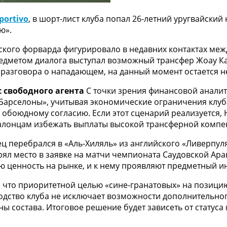
ortivo
, в шорт-лист клуба попал 26-летний уругвайск
ю».
кого форварда фигурировало в недавних контактах межд
едметом диалога выступал возможный трансфер Жоау Ка
 разговора о нападающем, на данный момент остается н
 свободного агента
С точки зрения финансовой аналит
«Барселоны», учитывая экономические ограничения клуб
 обоюдному согласию. Если этот сценарий реализуется, 
аталонцам избежать выплаты высокой трансферной компе
ц перебрался в «Аль-Хиляль» из английского «Ливерпуля
ял место в заявке на матчи чемпионата Саудовской Ара
ю ценность на рынке, и к нему проявляют предметный и
, что приоритетной целью «сине-гранатовых» на позиц
оводство клуба не исключает возможности дополнительн
состава. Итоговое решение будет зависеть от статуса 