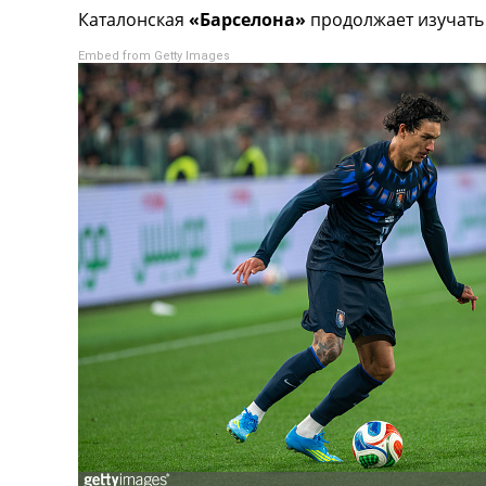
Каталонская
«Барселона»
продолжает изучать 
Турниры
Чемпионат Мира
Embed from Getty Images
Украина. Премьер-Лига
Украина. Первая Лига
Лига Чемпионов
Англия. Премьер Лига
Испания. Ла Лига
Другие Турниры >>>
Таблицы
Таблицы групп Чемпионата Мира
Украина. Премьер-Лига
Украина. Первая Лига
Лига Чемпионов. Таблицы групп
Англия. Премьер-Лига
Испания. Ла Лига
Все таблицы >>>
Рейтинги
Рейтинг стран УЕФА
Рейтинг клубов УЕФА
Рейтинг ФИФА